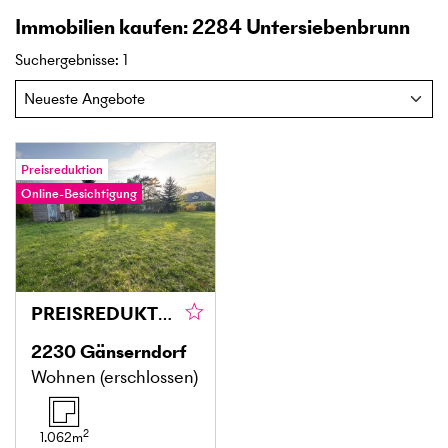
Immobilien kaufen: 2284 Untersiebenbrunn
Suchergebnisse
:
1
Preisreduktion
Online-Besichtigung
PREISREDUKTION! WUNDERSCHÖNES GROSSES GRUNDSTÜCK IN RUHIGER UND GRÜNER LAGE
2230
Gänserndorf
Wohnen (erschlossen)
2
1.062
m