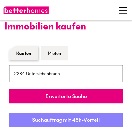
Immobilien kaufen
Formular Immobiliensuche
Kaufen
Mieten
PLZ / Ort
Umkreis
Erweiterte Suche
Suchauftrag mit 48h-Vorteil