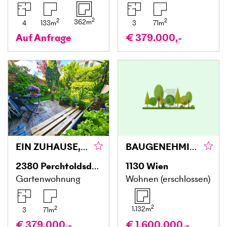
2
2
2
362
m
4
133
m
3
71
m
Auf Anfrage
€ 379.000,-
EIN ZUHAUSE, DAS MEHR IST ALS VIER WÄNDE – MIT EIGENEM GARTEN
BAUGENEHMIGTES PROJEKT
2380
Perchtoldsdorf
1130
Wien
Gartenwohnung
Wohnen (erschlossen)
2
2
1.132
m
3
71
m
€ 379.000,-
€ 1.600.000,-