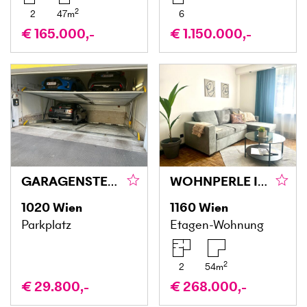
2
2
47
m
6
€ 165.000,-
€ 1.150.000,-
GARAGENSTELLPLATZ 3 MINUTEN VON PRATERSTERN ENTFERNT
WOHNPERLE IM HERZEN WIENS
1020
Wien
1160
Wien
Parkplatz
Etagen-Wohnung
2
2
54
m
€ 29.800,-
€ 268.000,-