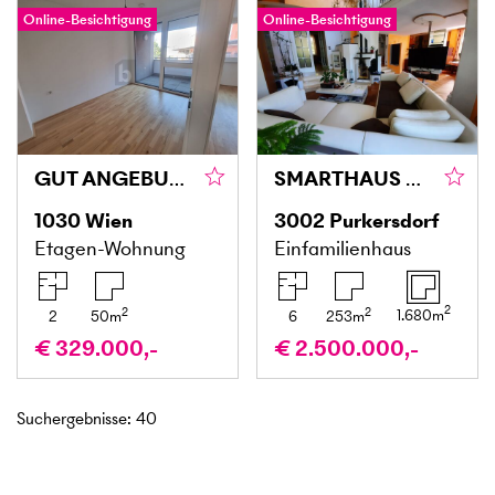
Online-Besichtigung
Online-Besichtigung
GUT ANGEBUNDEN MIT VIELEN BENEFITS!
SMARTHAUS MIT VIEL PLATZ, HOHER KOMFORT UND TOP QUALITÄT!
1030
Wien
3002
Purkersdorf
Etagen-Wohnung
Einfamilienhaus
2
2
2
1.680
m
2
50
m
6
253
m
€ 329.000,-
€ 2.500.000,-
Suchergebnisse
:
40