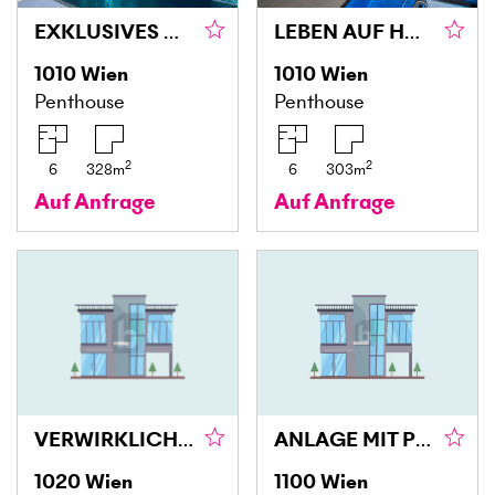
EXKLUSIVES WOHNEN IM HERZEN WIENS
LEBEN AUF HÖCHSTER EBENE
1010
Wien
1010
Wien
Penthouse
Penthouse
2
2
6
328
m
6
303
m
Auf Anfrage
Auf Anfrage
VERWIRKLICHUNG IM STADTZENTRUM!
ANLAGE MIT PERSPEKTIVE: LOKAL VERMIETET, €1.300/MONAT – VIELSEITIG NUTZBAR
1020
Wien
1100
Wien