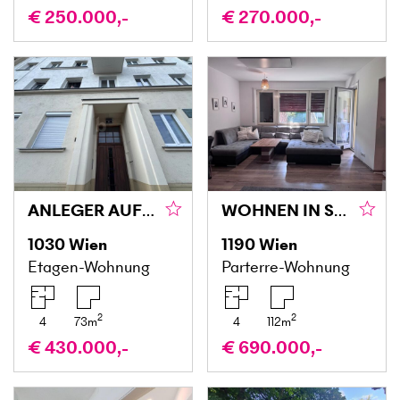
€ 250.000,-
€ 270.000,-
ANLEGER AUFGEPASST – ZWEI WOHNUNGEN MIT POTENZIAL NAHE DEM BELVEDERE
WOHNEN IN SIEVERINGER GRÜNLAGE
1030
Wien
1190
Wien
Etagen-Wohnung
Parterre-Wohnung
2
2
4
73
m
4
112
m
€ 430.000,-
€ 690.000,-