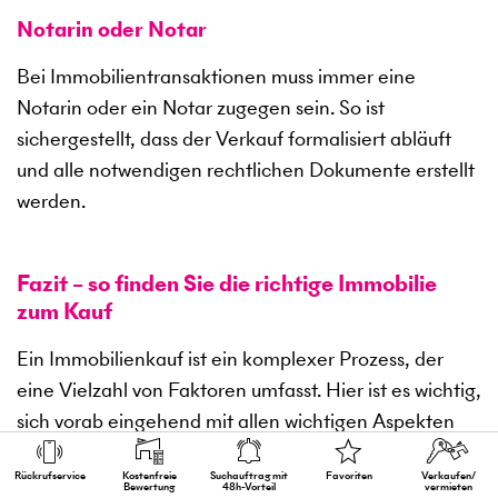
Notarin oder Notar
Bei Immobilientransaktionen muss immer eine
Notarin oder ein Notar zugegen sein. So ist
sichergestellt, dass der Verkauf formalisiert abläuft
und alle notwendigen rechtlichen Dokumente erstellt
werden.
Fazit – so finden Sie die richtige Immobilie
zum Kauf
Ein Immobilienkauf ist ein komplexer Prozess, der
eine Vielzahl von Faktoren umfasst. Hier ist es wichtig,
sich vorab eingehend mit allen wichtigen Aspekten
auseinanderzusetzen. Das schließt besonders die
Rückruf­service
Kostenfreie
Suchauftrag mit
Favoriten
Verkaufen/
Finanzierung, die Lage, die Entwicklung des
Bewertung
48h-Vorteil
vermieten