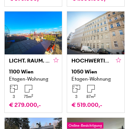
LICHT. RAUM. LEBENSQUALITÄT.
HOCHWERTIGER ALTBAU IN ZENTRALER LAGE - ERSTBEZUG NACH SANIERUNG
1100
Wien
1050
Wien
Etagen-Wohnung
Etagen-Wohnung
2
2
3
75
m
3
87
m
€ 279.000,-
€ 519.000,-
Online-Besichtigung