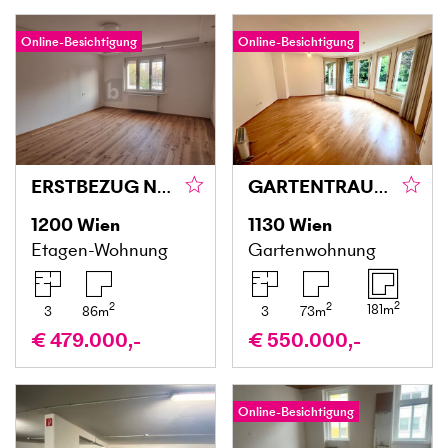
Online-Besichtigung
Online-Besichtigung
ERSTBEZUG NACH KERNSANIERUNG - AUGARTEN VOR DER TÜR!
GARTENTRAUM IN TOLLER LAGE - MIT SAUNA, FITNESSRAUM UND GARAGENPLATZ
1200
Wien
1130
Wien
Etagen-Wohnung
Gartenwohnung
2
2
2
181
m
3
86
m
3
73
m
€ 479.000,-
€ 550.000,-
Online-Besichtigung