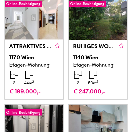
Online-Besichtigung
Online-Besichtigung
ATTRAKTIVES INVESTMENT: VERMIETETE ERDGESCHOSSWOHNUNG NAHE OTTAKRINGER BRAUEREI
RUHIGES WOHNEN MIT GRÜNBLICK
1170
Wien
1140
Wien
Etagen-Wohnung
Etagen-Wohnung
2
2
2
44
m
2
50
m
€ 199.000,-
€ 247.000,-
Online-Besichtigung