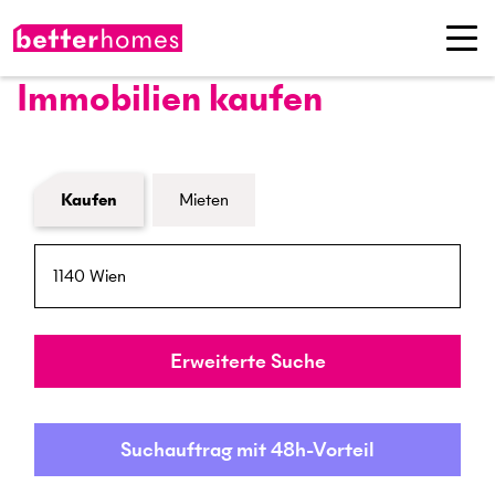
Immobilien kaufen
Formular Immobiliensuche
Kaufen
Mieten
PLZ / Ort
Umkreis
Erweiterte Suche
Suchauftrag mit 48h-Vorteil