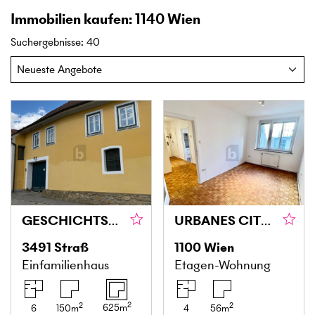
Immobilien kaufen: 1140 Wien
Suchergebnisse
:
40
GESCHICHTSTRÄCHTIGES EINFAMILIENHAUS / WINZERHOF IN DER IDYLLE
URBANES CITY LIVING IN FAVORITEN
3491
Straß
1100
Wien
Einfamilienhaus
Etagen-Wohnung
2
2
2
625
m
6
150
m
4
56
m