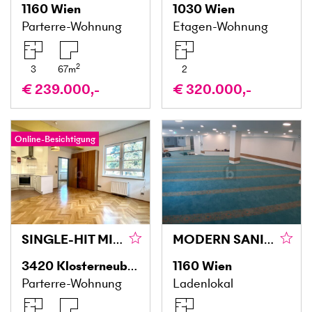
1160
Wien
1030
Wien
Parterre-Wohnung
Etagen-Wohnung
2
3
67
m
2
€ 239.000,-
€ 320.000,-
Online-Besichtigung
SINGLE-HIT MIT PERFEKTER VERKEHRSANBINDUNG
MODERN SANIERTE VERKAUFSFLÄCHE IM 16. BEZIRK – VIELSEITIG NUTZBAR, BARRIEREFREI & IN TOP-ZUSTAND!
3420
Klosterneuburg
1160
Wien
Parterre-Wohnung
Ladenlokal