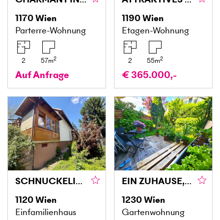
1170
Wien
1190
Wien
Parterre-Wohnung
Etagen-Wohnung
2
2
2
57
m
2
55
m
Auf Anfrage
€ 365.000,-
SCHNUCKELIGES EINFAMILIENHAUS IN GRÜNER OASE MIT KELLER
EIN ZUHAUSE, DAS MEHR IST ALS VIER WÄNDE – MIT EIGENEM GARTEN
1120
Wien
1230
Wien
Einfamilienhaus
Gartenwohnung