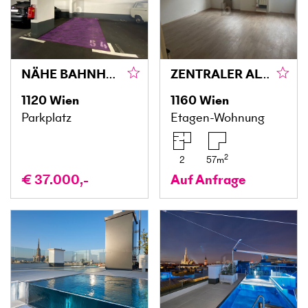
NÄHE BAHNHOF MEIDLING
ZENTRALER ALTBAUHIT
1120
Wien
1160
Wien
Parkplatz
Etagen-Wohnung
2
2
57
m
€ 37.000,-
Auf Anfrage