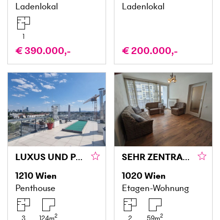
Ladenlokal
Ladenlokal
1
€ 390.000,-
€ 200.000,-
LUXUS UND PANORAMABLICK MIT RIESIGER TERRASSE!
SEHR ZENTRAL GELEGENER WOHNTRAUM
1210
Wien
1020
Wien
Penthouse
Etagen-Wohnung
2
2
3
124
m
2
59
m