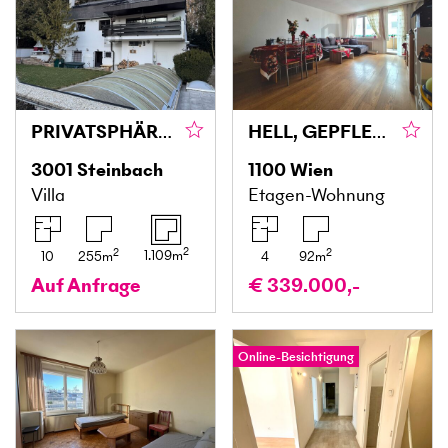
PRIVATSPHÄRE PUR! LANDHAUS-STIL NAHE DEM WALD MIT POOL - PREIS VB!
HELL, GEPFLEGT UND GUT ANGEBUNDEN
3001
Steinbach
1100
Wien
Villa
Etagen-Wohnung
2
2
2
1.109
m
10
255
m
4
92
m
Auf Anfrage
€ 339.000,-
Online-Besichtigung