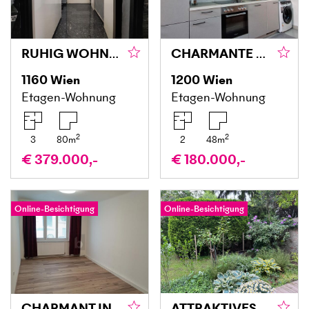
RUHIG WOHNEN - MODERN LEBEN
CHARMANTE SANIERTE ALTBAUWOHNUNG IN TOP-LAGE DES 20. BEZIRKS
1160
Wien
1200
Wien
Etagen-Wohnung
Etagen-Wohnung
2
2
3
80
m
2
48
m
€ 379.000,-
€ 180.000,-
Online-Besichtigung
Online-Besichtigung
CHARMANT IN RUHIGER LAGE MIT GESTALTUNGSPOTENTIAL
ATTRAKTIVES WOHNEN IM HERZEN VON DÖBLING