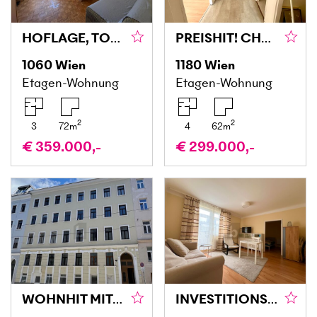
HOFLAGE, TOP-BK UND FERNBLICK
PREISHIT! CHARMANT & BESTLAGE MIT POTENZIAL
1060
Wien
1180
Wien
Etagen-Wohnung
Etagen-Wohnung
2
2
3
72
m
4
62
m
€ 359.000,-
€ 299.000,-
WOHNHIT MIT SCHÖNEM ALTBAU- FLAIR
INVESTITIONSMÖGLICHKEIT: CHARMANTES WOHNEN IN BESTER LAGE