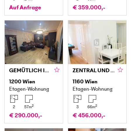
Auf Anfrage
€ 359.000,-
GEMÜTLICH IN ZENTRALER LAGE
ZENTRAL UND TROTZDEM SEHR RUHIG
1200
Wien
1160
Wien
Etagen-Wohnung
Etagen-Wohnung
2
2
2
57
m
3
66
m
€ 290.000,-
€ 456.000,-