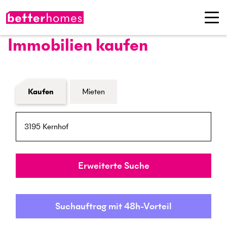
Immobilien kaufen
Formular Immobiliensuche
Kaufen
Mieten
PLZ / Ort
Umkreis
Erweiterte Suche
Suchauftrag mit 48h-Vorteil