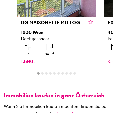
DG MAISONETTE MIT LOGGIA UND GRÜNBLICK IN DONAU NÄHE
1200
Wien
4
Dachgeschoss
Pe
2
3
84
m
1.690,-
€ 
Immobilien kaufen in ganz Österreich
Wenn Sie Immobilien kaufen möchten, finden Sie bei