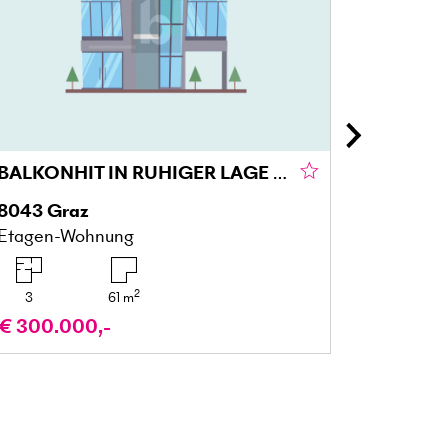
BALKONHIT IN RUHIGER LAGE IM GRÜNEN GRAZ
8043
Graz
5122
Ac
Etagen-Wohnung
Gartenw
2
3
61
m
4
€ 300.000,-
€ 329.