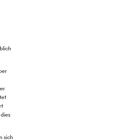
blich
ber
der
tet
rt
 dies
n sich