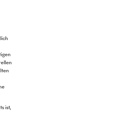
lich
tigen
rellen
lten
ine
s ist,