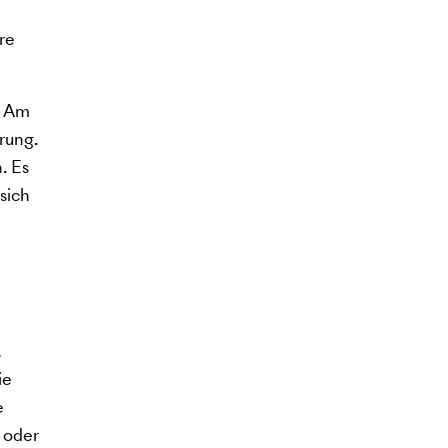
re
. Am
rung.
. Es
sich
,
ie
e
 oder