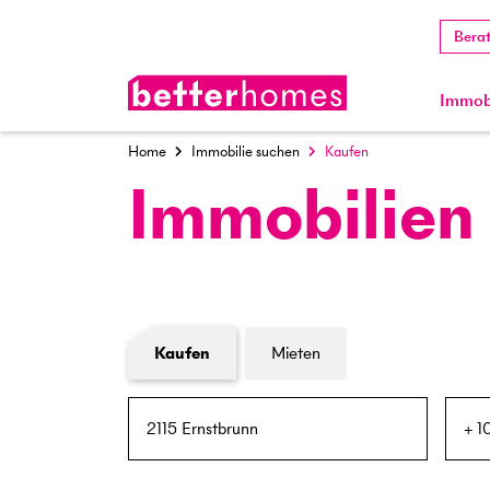
Bera
Immobi
Home
Immobilie suchen
Kaufen
Immobilien
Formular Immobiliensuche
Kaufen
Mieten
PLZ / Ort
Umkreis