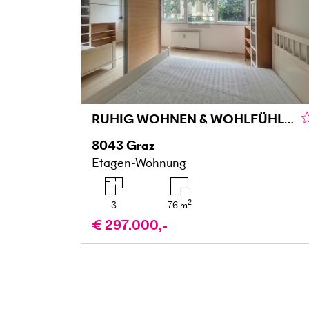
RUHIG WOHNEN & WOHLFÜHLEN MIT BALKON IN DER MARIATROSTERSTRASSE
8043
Graz
Etagen-Wohnung
2
3
76
m
€ 297.000,-