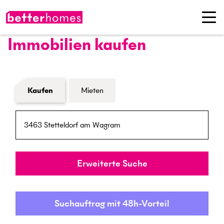
Immobilien kaufen
Formular Immobiliensuche
Kaufen
Mieten
PLZ / Ort
Umkreis
Erweiterte Suche
Suchauftrag mit 48h-Vorteil