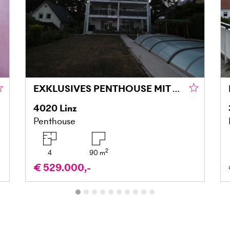
EXKLUSIVES PENTHOUSE MIT GROSSZÜGIGER DACHTERRASSE IN LINZ
4020
Linz
Penthouse
2
4
90
m
€ 529.000,-