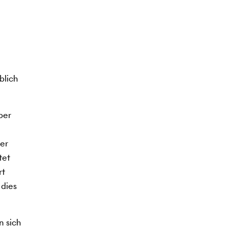
blich
ber
der
tet
rt
 dies
n sich