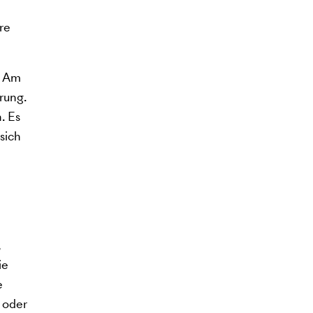
re
. Am
rung.
. Es
sich
,
ie
e
 oder