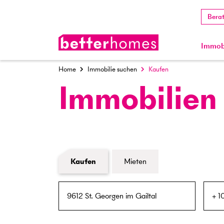
Bera
Immobi
Home
Immobilie suchen
Kaufen
Immobilien
Formular Immobiliensuche
Kaufen
Mieten
PLZ / Ort
Umkreis