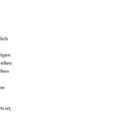
lich
tigen
rellen
lten
ine
s ist,