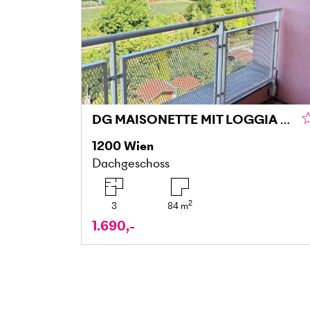
DG MAISONETTE MIT LOGGIA UND GRÜNBLICK IN DONAU NÄHE
1200
Wien
Dachgeschoss
2
3
84
m
1.690,-