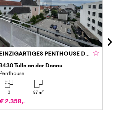
EINZIGARTIGES PENTHOUSE DIREKT IM STADTZENTRUM NEBEN DER DONAU
3430
Tulln an der Donau
5310
Mo
Penthouse
Dachges
2
3
87
m
2
€ 2.358,-
€ 749.0