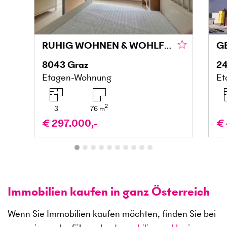
RUHIG WOHNEN & WOHLFÜHLEN MIT BALKON IN DER MARIATROSTERSTRASSE
8043
Graz
24
Etagen-Wohnung
Et
2
3
76
m
€ 297.000,-
€ 
Immobilien kaufen in ganz Österreich
Wenn Sie Immobilien kaufen möchten, finden Sie bei