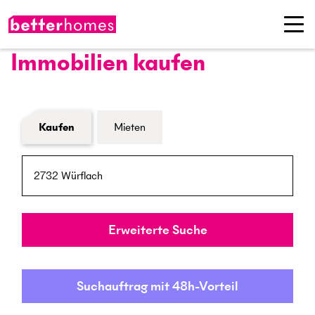
Immobilien kaufen
Formular Immobiliensuche
Kaufen
Mieten
PLZ / Ort
Umkreis
Erweiterte Suche
Suchauftrag mit 48h-Vorteil