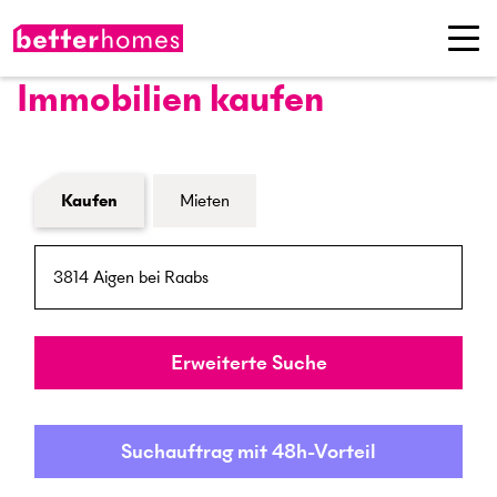
Immobilien kaufen
Formular Immobiliensuche
Kaufen
Mieten
PLZ / Ort
Umkreis
Erweiterte Suche
Suchauftrag mit 48h-Vorteil