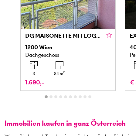
DG MAISONETTE MIT LOGGIA UND GRÜNBLICK IN DONAU NÄHE
1200
Wien
4
Dachgeschoss
Pe
2
3
84
m
1.690,-
€ 
Immobilien kaufen in ganz Österreich