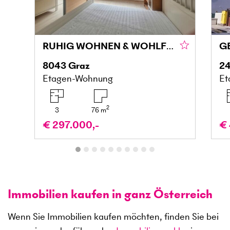
RUHIG WOHNEN & WOHLFÜHLEN MIT BALKON IN DER MARIATROSTERSTRASSE
8043
Graz
24
Etagen-Wohnung
Et
2
3
76
m
€ 297.000,-
€ 
Immobilien kaufen in ganz Österreich
Wenn Sie Immobilien kaufen möchten, finden Sie bei