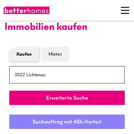
Immobilien kaufen
Formular Immobiliensuche
Kaufen
Mieten
PLZ / Ort
Umkreis
Erweiterte Suche
Suchauftrag mit 48h-Vorteil