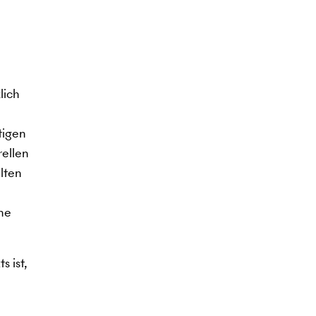
lich
tigen
rellen
lten
ine
s ist,