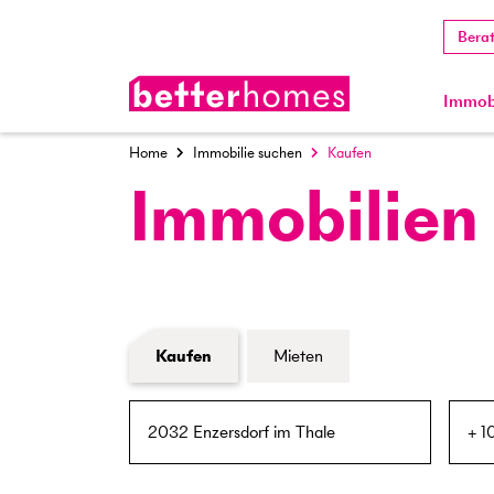
Bera
Immobi
Home
Immobilie suchen
Kaufen
Immobilien
Formular Immobiliensuche
Kaufen
Mieten
PLZ / Ort
Umkreis