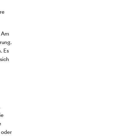
re
. Am
rung.
. Es
sich
,
ie
e
 oder