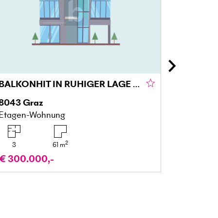
BALKONHIT IN RUHIGER LAGE IM GRÜNEN GRAZ
8043
Graz
5122
Ac
Etagen-Wohnung
Gartenw
2
3
61
m
4
€ 300.000,-
€ 329.