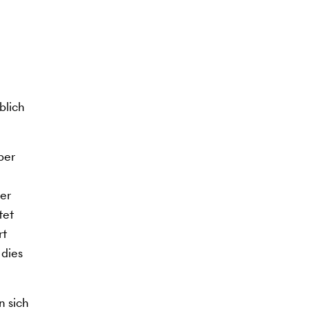
blich
ber
der
tet
rt
 dies
n sich