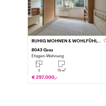
RUHIG WOHNEN & WOHLFÜHLEN MIT BALKON IN DER MARIATROSTERSTRASSE
8043
Graz
Etagen-Wohnung
2
3
76
m
€ 297.000,-