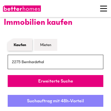
Immobilien kaufen
Formular Immobiliensuche
Kaufen
Mieten
PLZ / Ort
Umkreis
Erweiterte Suche
Suchauftrag mit 48h-Vorteil