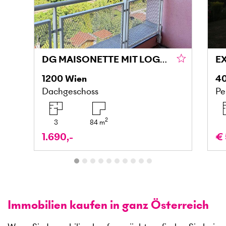
DG MAISONETTE MIT LOGGIA UND GRÜNBLICK IN DONAU NÄHE
1200
Wien
4
Dachgeschoss
Pe
2
3
84
m
1.690,-
€ 
Immobilien kaufen in ganz Österreich