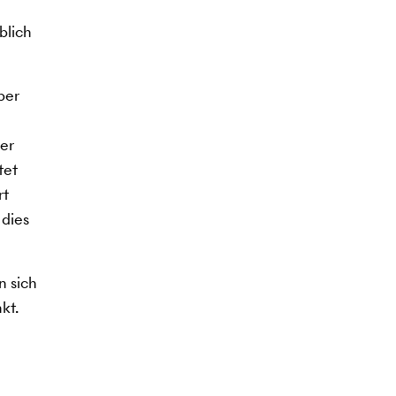
blich
ber
der
tet
rt
 dies
n sich
kt.