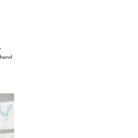
e
echend