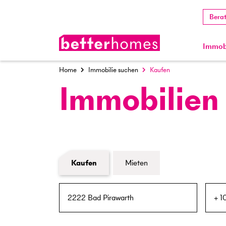
Bera
Immobi
Home
Immobilie suchen
Kaufen
Immobilien
Formular Immobiliensuche
Kaufen
Mieten
PLZ / Ort
Umkreis