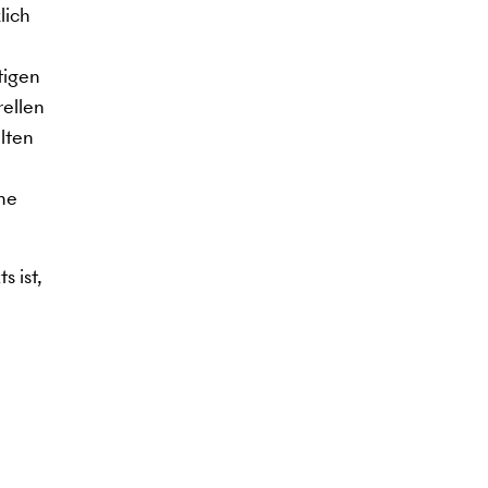
lich
tigen
rellen
lten
ine
s ist,