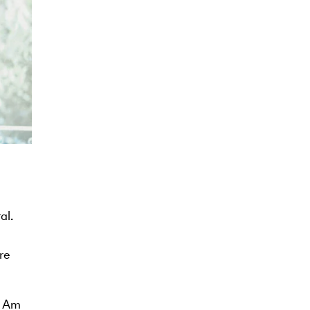
al.
re
. Am