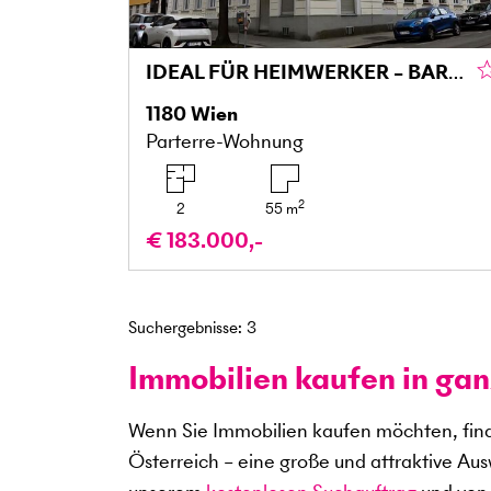
IDEAL FÜR HEIMWERKER – BARRIEREFREI MIT VIELSEITIGEN NUTZUNGSMÖGLICHKEITEN IN GERSTHOF
1180
Wien
Parterre-Wohnung
2
2
55
m
€ 183.000,-
Suchergebnisse
:
3
Immobilien kaufen in gan
Wenn Sie Immobilien kaufen möchten, find
Österreich – eine große und attraktive Au