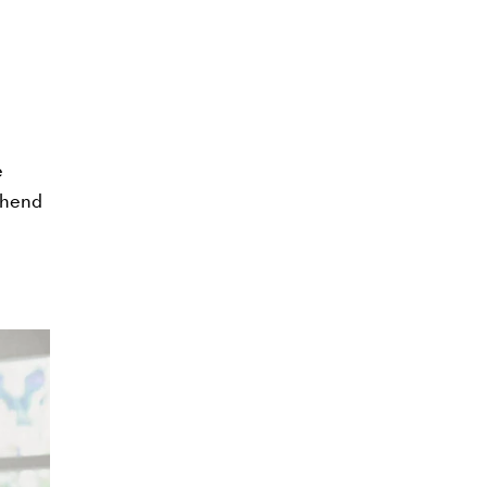
e
echend