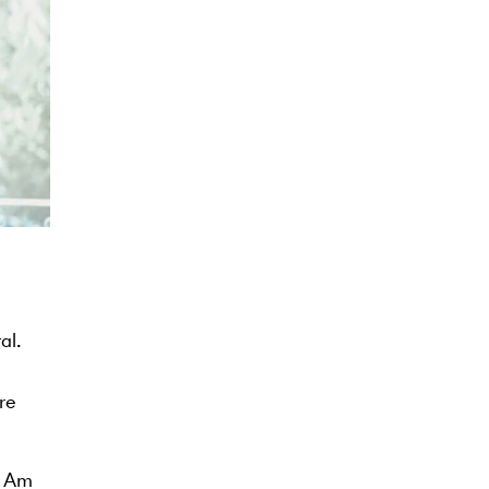
al.
re
. Am