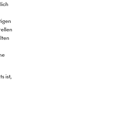
lich
tigen
rellen
lten
ine
s ist,