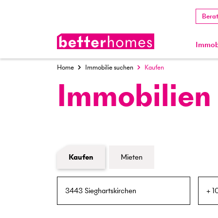
Bera
Immobi
Home
Immobilie suchen
Kaufen
Immobilien
Formular Immobiliensuche
Kaufen
Mieten
PLZ / Ort
Umkreis