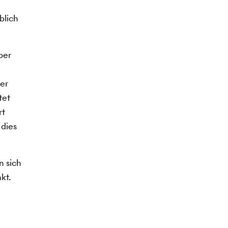
blich
ber
der
tet
rt
 dies
n sich
kt.