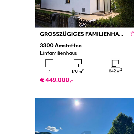
GROSSZÜGIGES FAMILIENHAUS MIT POOL, SOMMERGARTEN UND ATTRAKTIVEM GRUNDSTÜCK IN RUHIGER WOHNLAGE – WINKLARN
3300
Amstetten
Einfamilienhaus
2
2
842
m
7
170
m
€ 449.000,-