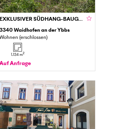
EXKLUSIVER SÜDHANG-BAUGRUND IN ABSOLUTER RUHELAGE
3340
Waidhofen an der Ybbs
Wohnen (erschlossen)
2
1.134
m
Auf Anfrage