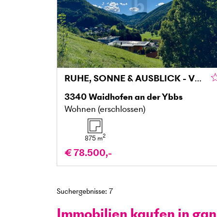
RUHE, SONNE & AUSBLICK - VOLL AUFGESCHLOSSEN OHNE BAUZWANG!
3340
Waidhofen an der Ybbs
Wohnen (erschlossen)
2
875
m
€ 78.500,-
Suchergebnisse
:
7
Immobilien kaufen in gan