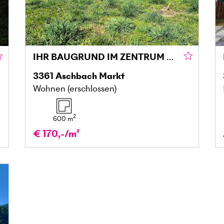
IHR BAUGRUND IM ZENTRUM VON ASCHBACH-MARKT – SELTENE GELEGENHEIT MIT GESTALTUNGSSPIELRAUM
3361
Aschbach Markt
Wohnen (erschlossen)
2
600
m
€ 170,-/m²