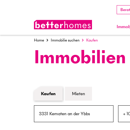
Bera
Immobi
Home
Immobilie suchen
Kaufen
Immobilien
Formular Immobiliensuche
Kaufen
Mieten
PLZ / Ort
Umkreis