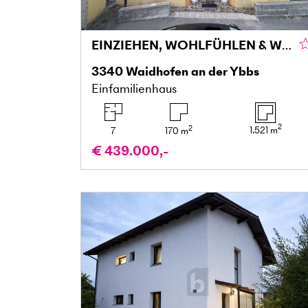
EINZIEHEN, WOHLFÜHLEN & WEITERENTWICKELN – GROSSZÜGIGES FAMILIENPARADIES MIT TRAUMGARTEN, SAUNA UND AUSBAUPOTENZIAL IN SONNIGER AUSSICHTSLAGE
3340
Waidhofen an der Ybbs
Einfamilienhaus
2
2
1.521
m
7
170
m
€ 439.000,-