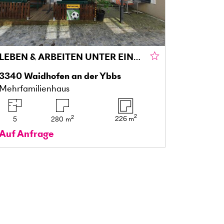
LEBEN & ARBEITEN UNTER EINEM DACH – RENDITESTARKES MULTITALENT MIT PUB & WOHNUNG
3340
Waidhofen an der Ybbs
Mehrfamilienhaus
2
2
226
m
5
280
m
Auf Anfrage