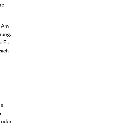
re
. Am
rung.
. Es
sich
,
ie
e
 oder