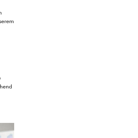
n
nserem
e
echend