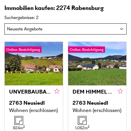
Immobilien kaufen: 2274 Rabensburg
Suchergebnisse
:
2
Online-Besichtigung
Online-Besichtigung
UNVERBAUBARER WEITBLICK - ERHÖHTE RUHELAGE - 924 M2
DEM HIMMEL SO NAH - ERHÖHTE RUHELAGE - 1092 M2
2763
Neusiedl
2763
Neusiedl
Wohnen (erschlossen)
Wohnen (erschlossen)
2
2
924
m
1.062
m