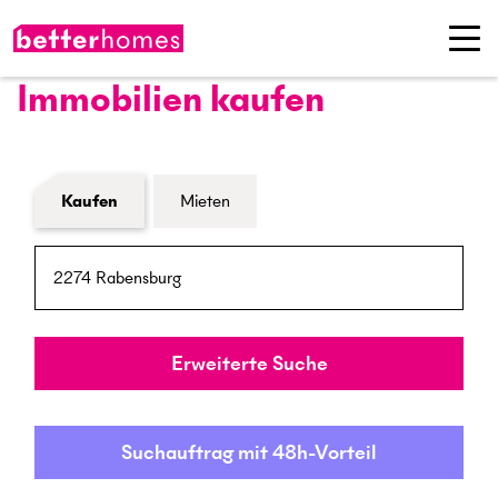
Immobilien kaufen
Formular Immobiliensuche
Kaufen
Mieten
PLZ / Ort
Umkreis
Erweiterte Suche
Suchauftrag mit 48h-Vorteil