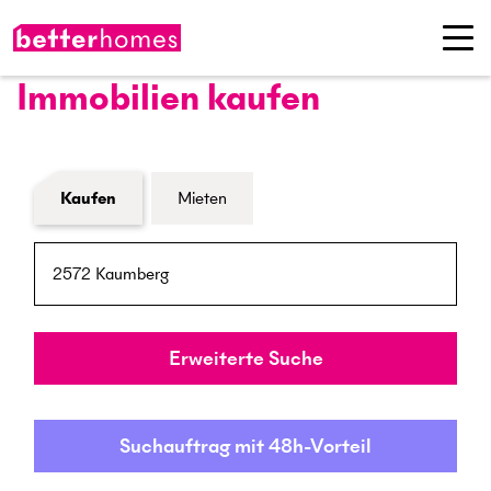
Immobilien kaufen
Formular Immobiliensuche
Kaufen
Mieten
PLZ / Ort
Umkreis
Erweiterte Suche
Suchauftrag mit 48h-Vorteil