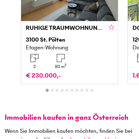
RUHIGE TRAUMWOHNUNG IN ATTRAKTIVER ZENTRUMSNÄHE
3100
St. Pölten
12
Etagen-Wohnung
Da
2
3
80
m
€ 230.000,-
1.
Immobilien kaufen in ganz Österreich
Wenn Sie Immobilien kaufen möchten, finden Sie bei