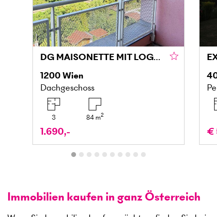
DG MAISONETTE MIT LOGGIA UND GRÜNBLICK IN DONAU NÄHE
1200
Wien
4
Dachgeschoss
Pe
2
3
84
m
1.690,-
€ 
Immobilien kaufen in ganz Österreich