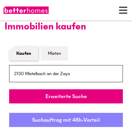
Immobilien kaufen
Formular Immobiliensuche
Kaufen
Mieten
PLZ / Ort
Umkreis
Erweiterte Suche
Suchauftrag mit 48h-Vorteil