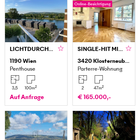
Online-Besichtigung
LICHTDURCHFLUTETER WOHNJUWEL MIT BADESTRAND
SINGLE-HIT MIT PERFEKTER VERKEHRSANBINDUNG
1190
Wien
3420
Klosterneuburg
Penthouse
Parterre-Wohnung
2
2
3,5
100
m
2
47
m
Auf Anfrage
€ 165.000,-