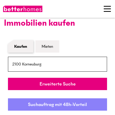
Immobilien kaufen
Formular Immobiliensuche
Kaufen
Mieten
PLZ / Ort
Umkreis
Erweiterte Suche
Suchauftrag mit 48h-Vorteil