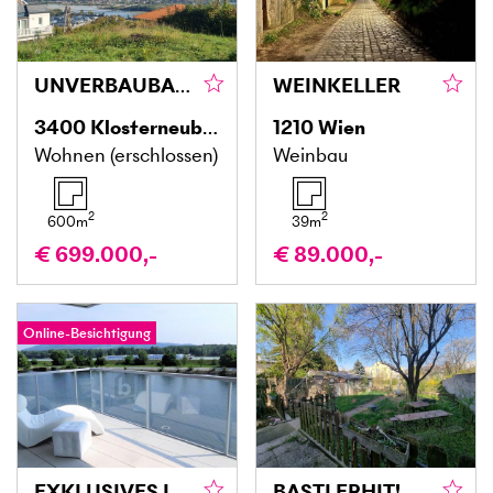
UNVERBAUBARER BLICK AUF DIE DONAU UND DAS STIFT!
WEINKELLER
3400
Klosterneuburg
1210
Wien
Wohnen (erschlossen)
Weinbau
2
2
600
m
39
m
€ 699.000,-
€ 89.000,-
Online-Besichtigung
EXKLUSIVES LEBEN IM NATURERHOLUNGSGEBIET
BASTLERHIT! KREATIV WERDEN UND EIGENHEIM GESTALTEN