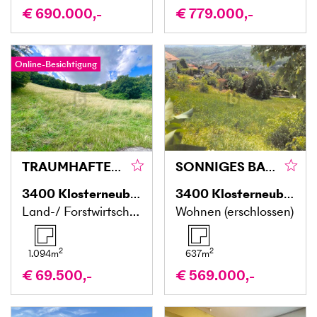
€ 690.000,-
€ 779.000,-
Online-Besichtigung
TRAUMHAFTES GRÜNLAND
SONNIGES BAUGRUNDSTÜCK IN SÜDLAGE AM ÖLBERG MIT FERNBLICK
3400
Klosterneuburg
3400
Klosterneuburg
Land-/ Forstwirtschaft
Wohnen (erschlossen)
2
2
1.094
m
637
m
€ 69.500,-
€ 569.000,-