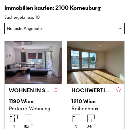
Immobilien kaufen: 2100 Korneuburg
Suchergebnisse
:
10
WOHNEN IN SIEVERINGER GRÜNLAGE
HOCHWERTIGER NEUBAU MIT GARTEN, ZWEI TERRASSEN & PANORAMABLICK RICHTUNG KAHLENBERG
1190
Wien
1210
Wien
Parterre-Wohnung
Reihenhaus
2
2
4
112
m
5
134
m