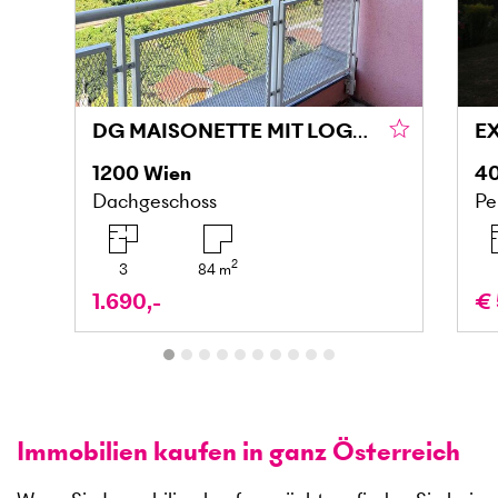
DG MAISONETTE MIT LOGGIA UND GRÜNBLICK IN DONAU NÄHE
1200
Wien
4
Dachgeschoss
Pe
2
3
84
m
1.690,-
€ 
Immobilien kaufen in ganz Österreich