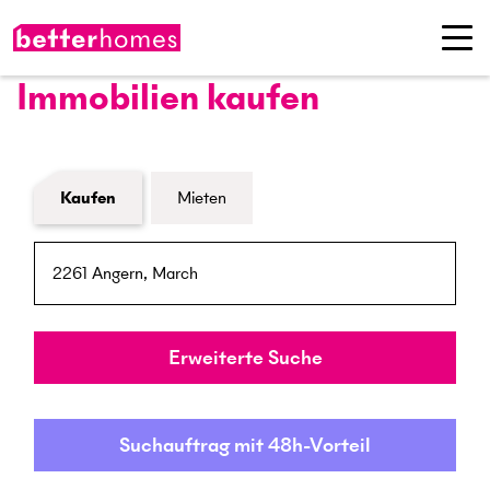
Immobilien kaufen
Formular Immobiliensuche
Kaufen
Mieten
PLZ / Ort
Umkreis
Erweiterte Suche
Suchauftrag mit 48h-Vorteil