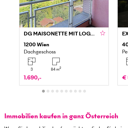
DG MAISONETTE MIT LOGGIA UND GRÜNBLICK IN DONAU NÄHE
1200
Wien
4
Dachgeschoss
Pe
2
3
84
m
1.690,-
€ 
Immobilien kaufen in ganz Österreich