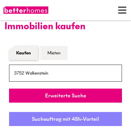
Immobilien kaufen
Formular Immobiliensuche
Kaufen
Mieten
PLZ / Ort
Umkreis
Erweiterte Suche
Suchauftrag mit 48h-Vorteil