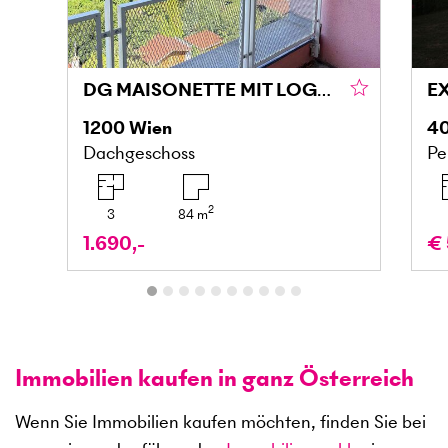
DG MAISONETTE MIT LOGGIA UND GRÜNBLICK IN DONAU NÄHE
1200
Wien
4
Dachgeschoss
Pe
2
3
84
m
1.690,-
€ 
Immobilien kaufen in ganz Österreich
Wenn Sie Immobilien kaufen möchten, finden Sie bei