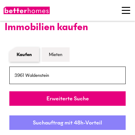
Immobilien kaufen
Formular Immobiliensuche
Kaufen
Mieten
PLZ / Ort
Umkreis
Erweiterte Suche
Suchauftrag mit 48h-Vorteil