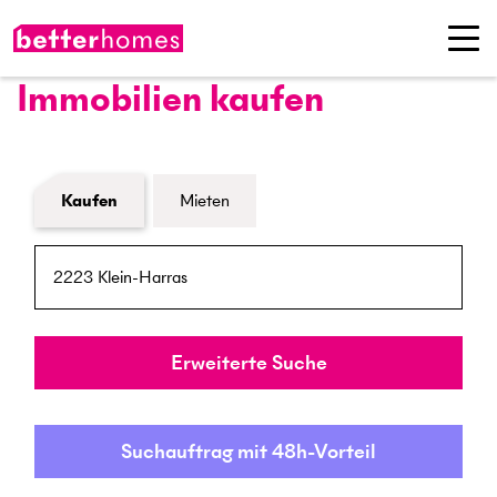
Immobilien kaufen
Formular Immobiliensuche
Kaufen
Mieten
PLZ / Ort
Umkreis
Erweiterte Suche
Suchauftrag mit 48h-Vorteil