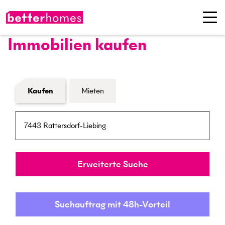
Immobilien kaufen
Formular Immobiliensuche
Kaufen
Mieten
PLZ / Ort
Umkreis
Erweiterte Suche
Suchauftrag mit 48h-Vorteil