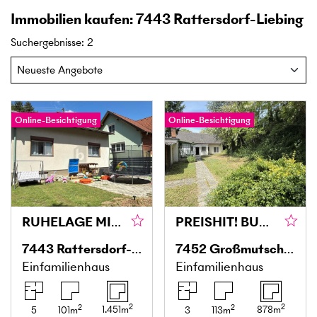
Immobilien kaufen: 7443 Rattersdorf-Liebing
Suchergebnisse
:
2
Online-Besichtigung
Online-Besichtigung
RUHELAGE MIT SANIERTEM WOHNRAUM, VOLLKELLER & 1.206 QM WALD
PREISHIT! BUNGALOW IN TOP RUHELAGE IN GROSSMUTSCHEN
7443
Rattersdorf-Liebing
7452
Großmutschen
Einfamilienhaus
Einfamilienhaus
2
2
2
2
1.451
m
878
m
5
101
m
3
113
m