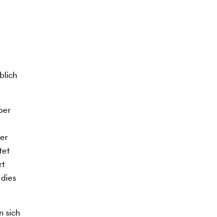
blich
ber
der
tet
rt
 dies
n sich