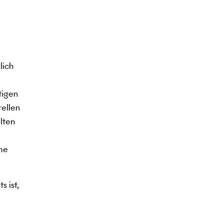
lich
tigen
rellen
lten
ine
s ist,