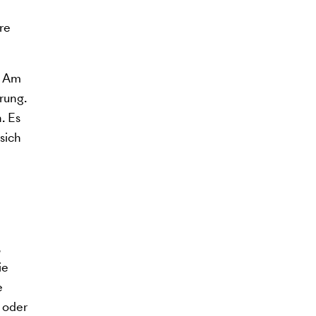
re
. Am
rung.
. Es
sich
,
ie
e
 oder