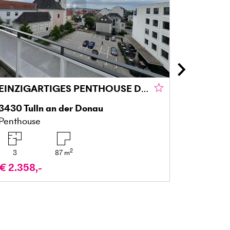
EINZIGARTIGES PENTHOUSE DIREKT IM STADTZENTRUM NEBEN DER DONAU
3430
Tulln an der Donau
5310
Mo
Penthouse
Dachges
2
3
87
m
2
€ 2.358,-
€ 749.0