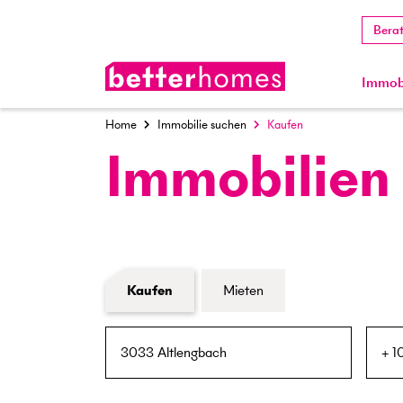
Bera
Immobi
Home
Immobilie suchen
Kaufen
Immobilien
Formular Immobiliensuche
Kaufen
Mieten
PLZ / Ort
Umkreis