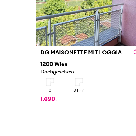
DG MAISONETTE MIT LOGGIA UND GRÜNBLICK IN DONAU NÄHE
1200
Wien
Dachgeschoss
2
3
84
m
1.690,-