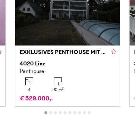
EXKLUSIVES PENTHOUSE MIT GROSSZÜGIGER DACHTERRASSE IN LINZ
4020
Linz
Penthouse
2
4
90
m
€ 529.000,-