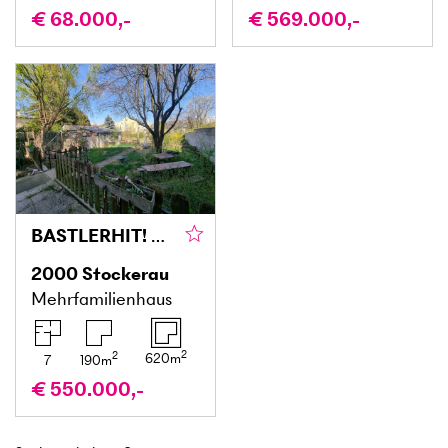
€ 68.000,-
€ 569.000,-
BASTLERHIT! KREATIV WERDEN UND EIGENHEIM GESTALTEN
2000
Stockerau
Mehrfamilienhaus
2
2
620
m
7
190
m
€ 550.000,-