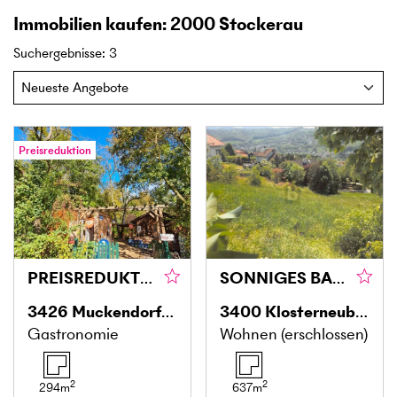
Immobilien kaufen: 2000 Stockerau
Suchergebnisse
:
3
Preisreduktion
PREISREDUKTION! GEMÜTLICHE GASTSTÄTTE ZUR VIELSEITIGEN NUTZUNG DIREKT AM WASSER
SONNIGES BAUGRUNDSTÜCK IN SÜDLAGE AM ÖLBERG MIT FERNBLICK
3426
Muckendorf-Wipfing
3400
Klosterneuburg
Gastronomie
Wohnen (erschlossen)
2
2
294
m
637
m