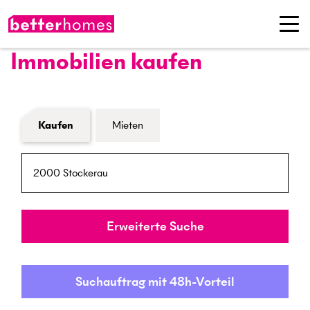
Immobilien kaufen
Formular Immobiliensuche
Kaufen
Mieten
PLZ / Ort
Umkreis
Erweiterte Suche
Suchauftrag mit 48h-Vorteil