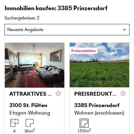
Immobilien kaufen: 3385 Prinzersdorf
Suchergebnisse
:
2
Preisreduktion
ATTRAKTIVES WOHNEN IN ZENTRALER LAGE
PREISREDUKTION! GROSSZÜGIGES GRUNDSTÜCK UNWEIT VON ST. PÖLTEN OHNE BAUZWANG
3100
St. Pölten
3385
Prinzersdorf
Etagen-Wohnung
Wohnen (erschlossen)
2
2
1.512
m
4
90
m