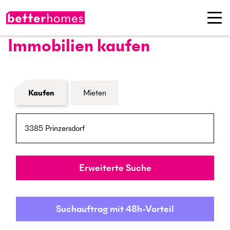
Immobilien kaufen
Formular Immobiliensuche
Kaufen
Mieten
PLZ / Ort
Umkreis
Erweiterte Suche
Suchauftrag mit 48h-Vorteil