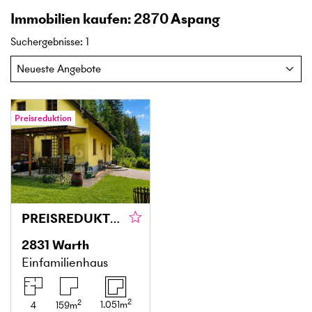
Immobilien kaufen: 2870 Aspang
Suchergebnisse
:
1
Preisreduktion
PREISREDUKTION! NATURIDYLLE MIT FERNBLICK – CHARMANTES EINFAMILIENHAUS AUF ÜBER 1.000 M² GRUNDSTÜCK IN ABSOLUTER RUHELAGE
2831
Warth
Einfamilienhaus
2
2
1.051
m
4
159
m