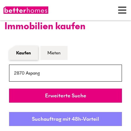
Immobilien kaufen
Formular Immobiliensuche
Kaufen
Mieten
PLZ / Ort
Umkreis
Erweiterte Suche
Suchauftrag mit 48h-Vorteil