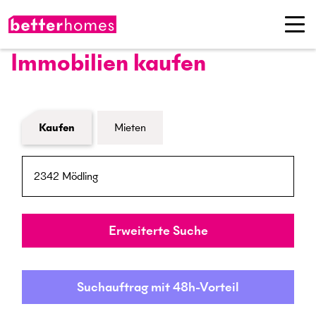
Immobilien kaufen
Formular Immobiliensuche
Kaufen
Mieten
PLZ / Ort
Umkreis
Erweiterte Suche
Suchauftrag mit 48h-Vorteil