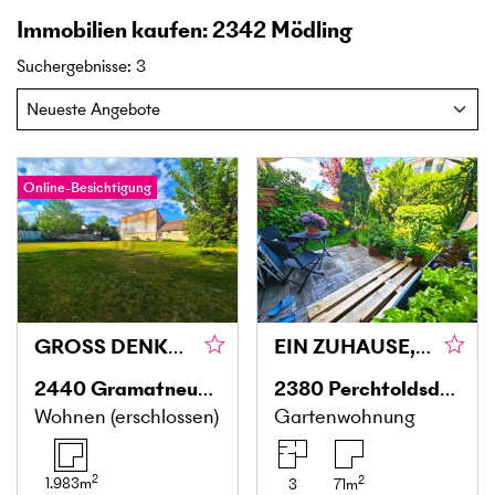
Immobilien kaufen: 2342 Mödling
Suchergebnisse
:
3
Online-Besichtigung
GROSS DENKEN, INDIVIDUELL BAUEN
EIN ZUHAUSE, DAS MEHR IST ALS VIER WÄNDE – MIT EIGENEM GARTEN
2440
Gramatneusiedl
2380
Perchtoldsdorf
Wohnen (erschlossen)
Gartenwohnung
2
2
1.983
m
3
71
m