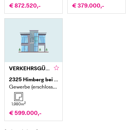
€ 872.520,-
€ 379.000,-
VERKEHRSGÜNSTIG - AUCH KAUF VON TEILFLÄCHE MÖGLICH
2325
Himberg bei Wien
Gewerbe (erschlossen)
2
1.980
m
€ 599.000,-