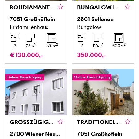
ROHDIAMANT IN ZENTRALER LAGE, RUHIG GELEGENES OBJEKT MIT VIEL POTENZIAL ZUR SELBSTVERWIRKLICHUNG
BUNGALOW IN VERKEHRSBERUHIGTER SIEDLUNG
7051
Großhöflein
2601
Sollenau
Einfamilienhaus
Bungalow
2
2
2
2
270
m
600
m
3
73
m
3
110
m
€ 130.000,-
350.000,-
Online-Besichtigung
Online-Besichtigung
GROSSZÜGIGER FAMILIENHIT - FÜNF SCHLAFZIMMER - BALKON UND KLEINER GARTEN
TRADITIONELLER STRECKHOF MIT GARTEN, SCHEUNE UND ZWEITER ZUFAHRT - BAURESERVE
2700
Wiener Neustadt
7051
Großhöflein