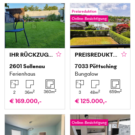
Preisreduktion
Online-Besichtigung
IHR RÜCKZUGSORT IM GRÜNEN: KLEINGARTENHAUS MIT POOL, GRILLPLATZ UND GARTENPARADIES
PREISREDUKTION! TINYHOUSE MIT ATEMBERAUBENDEM SEEBLICK
2601
Sollenau
7033
Pöttsching
Ferienhaus
Bungalow
2
2
2
2
360
m
659
m
2
36
m
3
48
m
€ 169.000,-
€ 125.000,-
Online-Besichtigung