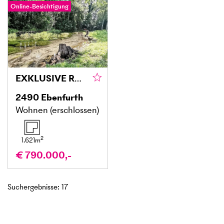
Online-Besichtigung
EXKLUSIVE RUHELAGE DIREKT AM WASSER
2490
Ebenfurth
Wohnen (erschlossen)
2
1.621
m
€ 790.000,-
Suchergebnisse
:
17