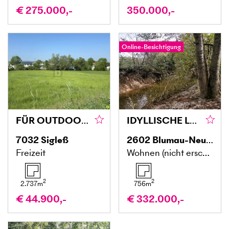
€ 275.000,-
350.000,-
Online-Besichtigung
FÜR OUTDOOR-ENTHUSIASTEN AUSSERHALB DES SIEDLUNGSBEREICHES
IDYLLISCHE LAGE MIT ZUGANG ZU BACHLAUF
7032
Sigleß
2602
Blumau-Neurißhof
Freizeit
Wohnen (nicht erschlossen)
2
2
2.737
m
756
m
€ 44.900,-
€ 332.000,-