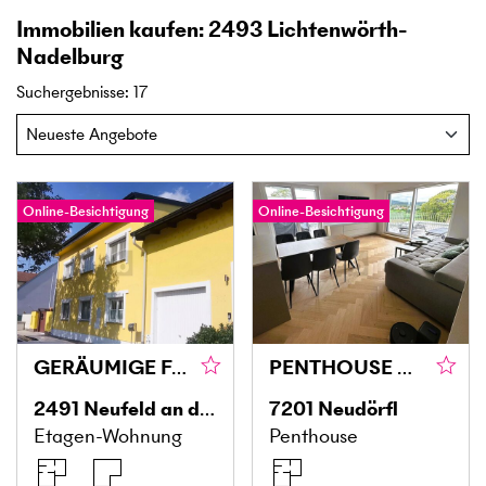
Immobilien kaufen: 2493 Lichtenwörth-
Nadelburg
Suchergebnisse
:
17
Online-Besichtigung
Online-Besichtigung
GERÄUMIGE FAMILIENWOHNUNG MIT GROSSZÜGIGER TERRASSENLANDSCHAFT - EXTRA STUDIO
PENTHOUSE MIT ZWEI TERRASSEN UND PERGOLA - WEITBLICK
2491
Neufeld an der Leitha
7201
Neudörfl
Etagen-Wohnung
Penthouse