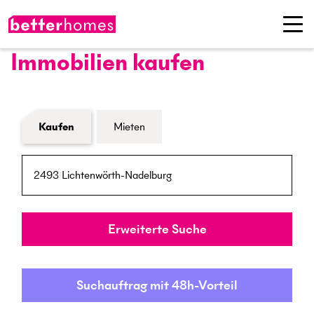
Immobilien kaufen
Formular Immobiliensuche
Kaufen
Mieten
PLZ / Ort
Umkreis
Erweiterte Suche
Suchauftrag mit 48h-Vorteil