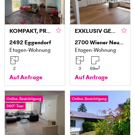
KOMPAKT, PRAKTISCH UND MIT EIGENEM PARKPLATZ
EXKLUSIV GESCHNITTEN - RUHELAGE MIT BALKON - HOCHWERTIGE AUSSTATTUNG
2492
Eggendorf
2700
Wiener Neustadt
Etagen-Wohnung
Etagen-Wohnung
2
2
3
69
m
Auf Anfrage
Auf Anfrage
Online-Besichtigung
Online-Besichtigung
360°-Tour