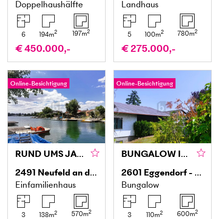
Doppelhaushälfte
Landhaus
2
2
2
2
197
m
780
m
6
194
m
5
100
m
€ 450.000,-
€ 275.000,-
Online-Besichtigung
Online-Besichtigung
RUND UMS JAHR AM SEE
BUNGALOW IN VERKEHRSBERUHIGTER SIEDLUNG
2491
Neufeld an der Leitha
2601
Eggendorf - Siedlung Maria Theresia
Einfamilienhaus
Bungalow
2
2
2
2
570
m
600
m
3
138
m
3
110
m