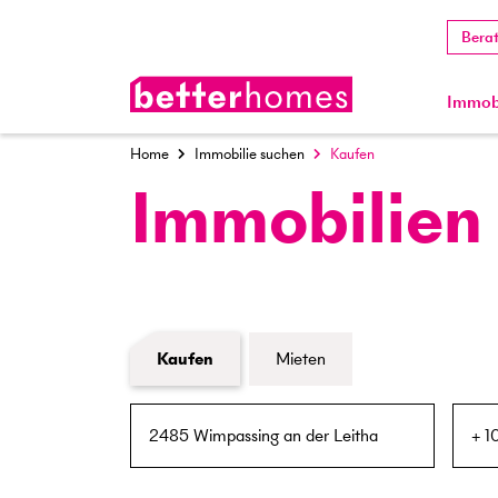
Bera
Immobi
Home
Immobilie suchen
Kaufen
Immobilien
Formular Immobiliensuche
Kaufen
Mieten
PLZ / Ort
Umkreis