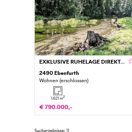
EXKLUSIVE RUHELAGE DIREKT AM WASSER
2490
Ebenfurth
Wohnen (erschlossen)
2
1.621
m
€ 790.000,-
Suchergebnisse
:
11