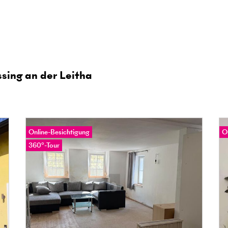
ing an der Leitha
Online-Besichtigung
O
360°-Tour