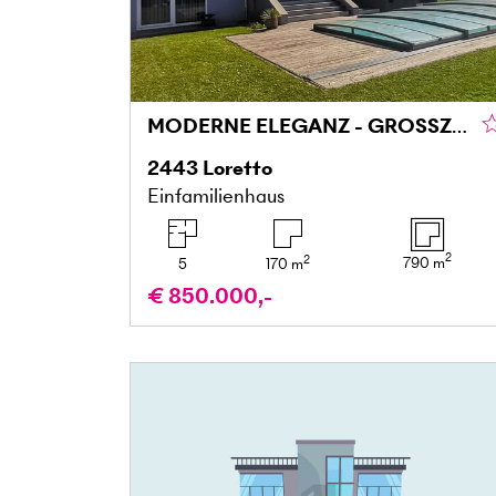
MODERNE ELEGANZ - GROSSZÜGIGER FAMILIENHIT MIT POOL UND POOLHAUS
2443
Loretto
Einfamilienhaus
2
2
790
m
5
170
m
€ 850.000,-