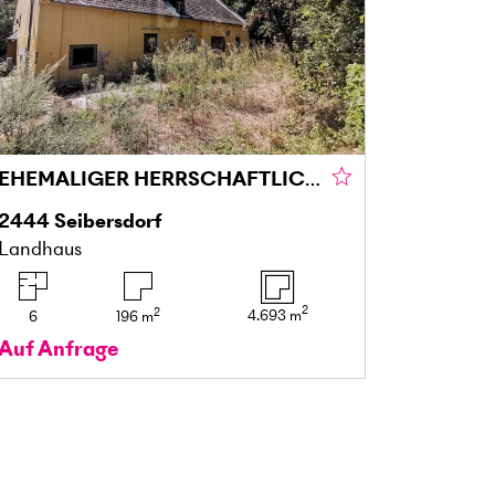
EHEMALIGER HERRSCHAFTLICHER PFERDESTALL MIT WEITLÄUFIGEM PARK
2444
Seibersdorf
Landhaus
2
2
4.693
m
6
196
m
Auf Anfrage