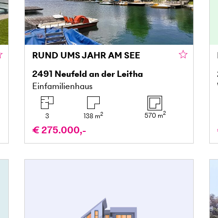
RUND UMS JAHR AM SEE
2491
Neufeld an der Leitha
Einfamilienhaus
2
2
570
m
3
138
m
€ 275.000,-