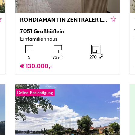
ROHDIAMANT IN ZENTRALER LAGE, RUHIG GELEGENES OBJEKT MIT VIEL POTENZIAL ZUR SELBSTVERWIRKLICHUNG
7051
Großhöflein
Einfamilienhaus
2
2
270
m
3
73
m
€ 130.000,-
Online-Besichtigung