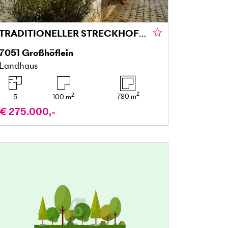
TRADITIONELLER STRECKHOF MIT GARTEN, SCHEUNE UND ZWEITER ZUFAHRT - BAURESERVE
7051
Großhöflein
Landhaus
2
2
780
m
5
100
m
€ 275.000,-