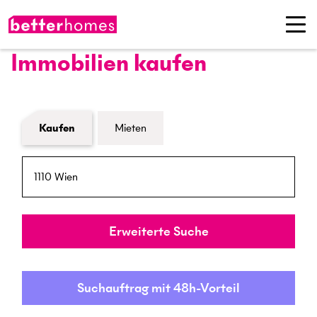
Immobilien kaufen
Formular Immobiliensuche
Kaufen
Mieten
PLZ / Ort
Umkreis
Erweiterte Suche
Suchauftrag mit 48h-Vorteil