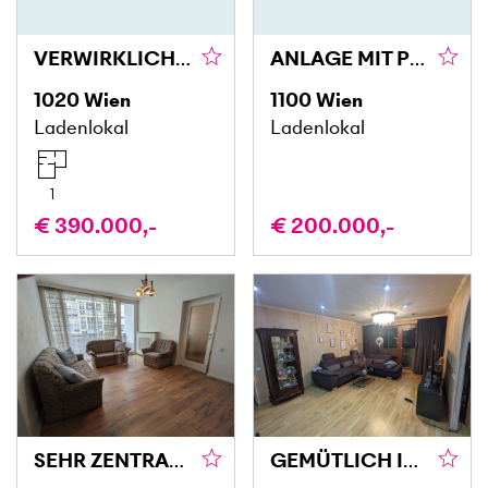
VERWIRKLICHUNG IM STADTZENTRUM!
ANLAGE MIT PERSPEKTIVE: LOKAL VERMIETET, €1.300/MONAT – VIELSEITIG NUTZBAR
1020
Wien
1100
Wien
Ladenlokal
Ladenlokal
1
€ 390.000,-
€ 200.000,-
SEHR ZENTRAL GELEGENER WOHNTRAUM
GEMÜTLICH IN ZENTRALER LAGE