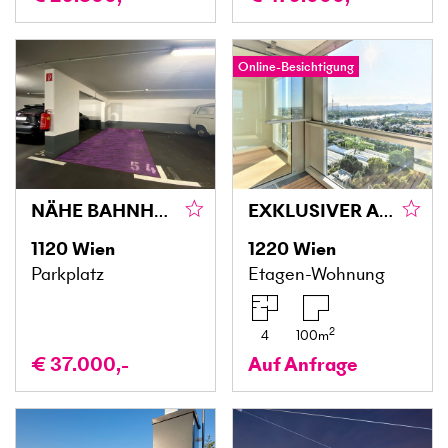
Online-Besichtigung
NÄHE BAHNHOF MEIDLING
EXKLUSIVER ANLEGERHIT!
1120
Wien
1220
Wien
Parkplatz
Etagen-Wohnung
2
4
100
m
€ 37.000,-
Auf Anfrage