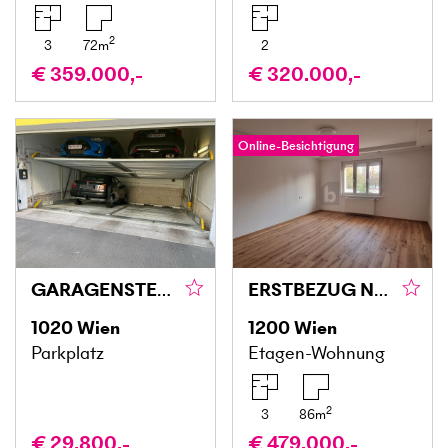
2
3
72
m
2
€ 359.000,-
€ 320.000,-
Online-Besichtigung
GARAGENSTELLPLATZ 3 MINUTEN VON PRATERSTERN ENTFERNT
ERSTBEZUG NACH KERNSANIERUNG - AUGARTEN VOR DER TÜR!
1020
Wien
1200
Wien
Parkplatz
Etagen-Wohnung
2
3
86
m
€ 29.800,-
€ 479.000,-