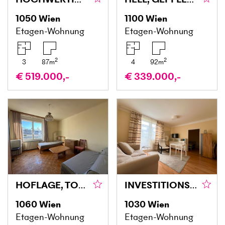
1050
Wien
1100
Wien
Etagen-Wohnung
Etagen-Wohnung
2
2
3
87
m
4
92
m
€ 519.000,-
€ 339.000,-
HOFLAGE, TOP-BK UND FERNBLICK
INVESTITIONSMÖGLICHKEIT: CHARMANTES WOHNEN IN BESTER LAGE
1060
Wien
1030
Wien
Etagen-Wohnung
Etagen-Wohnung