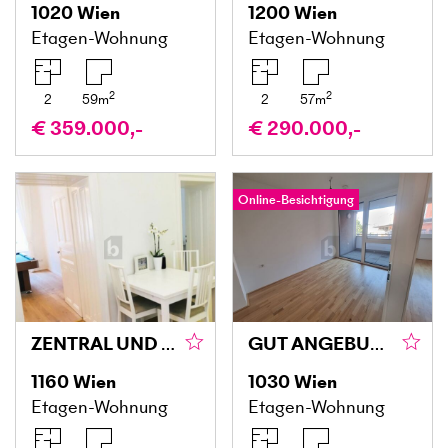
1020
Wien
1200
Wien
Etagen-Wohnung
Etagen-Wohnung
2
2
2
59
m
2
57
m
€ 359.000,-
€ 290.000,-
Online-Besichtigung
ZENTRAL UND TROTZDEM SEHR RUHIG
GUT ANGEBUNDEN MIT VIELEN BENEFITS!
1160
Wien
1030
Wien
Etagen-Wohnung
Etagen-Wohnung