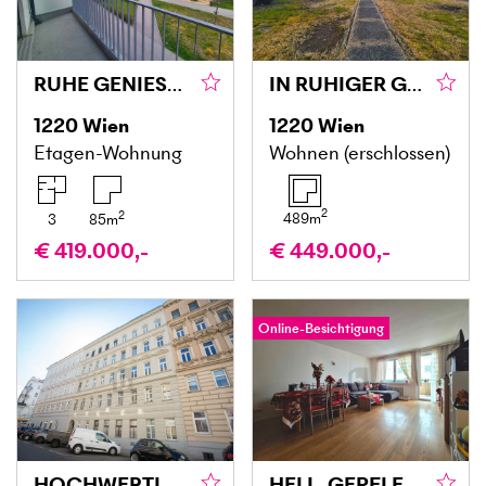
RUHE GENIESSEN, STADT ERLEBEN
IN RUHIGER GRÜNLAGE MIT UNVERBAUBAREM AUSBLICK
1220
Wien
1220
Wien
Etagen-Wohnung
Wohnen (erschlossen)
2
2
489
m
3
85
m
€ 419.000,-
€ 449.000,-
Online-Besichtigung
HOCHWERTIGER ALTBAU IN ZENTRALER LAGE - ERSTBEZUG NACH SANIERUNG
HELL, GEPFLEGT UND GUT ANGEBUNDEN