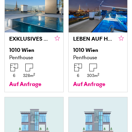
EXKLUSIVES WOHNEN IM HERZEN WIENS
LEBEN AUF HÖCHSTER EBENE
1010
Wien
1010
Wien
Penthouse
Penthouse
2
2
6
328
m
6
303
m
Auf Anfrage
Auf Anfrage