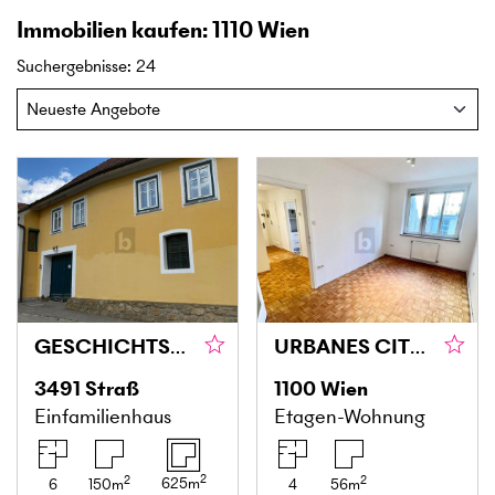
Immobilien kaufen: 1110 Wien
Suchergebnisse
:
24
GESCHICHTSTRÄCHTIGES EINFAMILIENHAUS / WINZERHOF IN DER IDYLLE
URBANES CITY LIVING IN FAVORITEN
3491
Straß
1100
Wien
Einfamilienhaus
Etagen-Wohnung
2
2
2
625
m
6
150
m
4
56
m