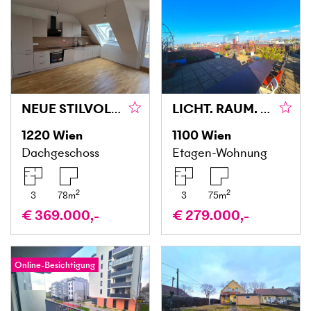
NEUE STILVOLLE 3-ZIMMER-DACHGESCHOSS-WOHNUNG MIT 78 M² WOHNFLÄCHE
LICHT. RAUM. LEBENSQUALITÄT.
1220
Wien
1100
Wien
Dachgeschoss
Etagen-Wohnung
2
2
3
78
m
3
75
m
€ 369.000,-
€ 279.000,-
Online-Besichtigung