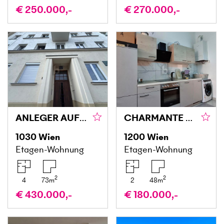
€ 250.000,-
€ 270.000,-
ANLEGER AUFGEPASST – ZWEI WOHNUNGEN MIT POTENZIAL NAHE DEM BELVEDERE
CHARMANTE SANIERTE ALTBAUWOHNUNG IN TOP-LAGE DES 20. BEZIRKS
1030
Wien
1200
Wien
Etagen-Wohnung
Etagen-Wohnung
2
2
4
73
m
2
48
m
€ 430.000,-
€ 180.000,-