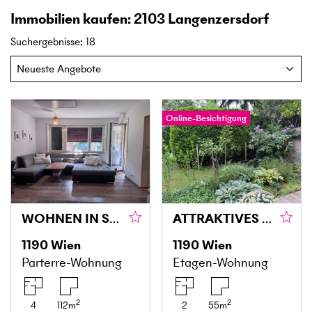
Immobilien kaufen: 2103 Langenzersdorf
Suchergebnisse
:
18
Online-Besichtigung
WOHNEN IN SIEVERINGER GRÜNLAGE
ATTRAKTIVES WOHNEN IM HERZEN VON DÖBLING
1190
Wien
1190
Wien
Parterre-Wohnung
Etagen-Wohnung
2
2
4
112
m
2
55
m