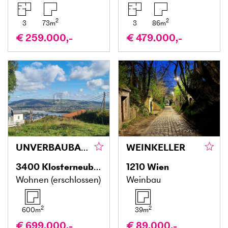
2
2
3
73
m
3
86
m
€ 259.000,-
€ 479.000,-
UNVERBAUBARER BLICK AUF DIE DONAU UND DAS STIFT!
WEINKELLER
3400
Klosterneuburg
1210
Wien
Wohnen (erschlossen)
Weinbau
2
2
600
m
39
m
€ 699.000,-
€ 89.000,-