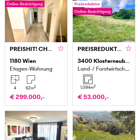
Online-Besichtigung
Preisreduktion
Online-Besichtigung
PREISHIT! CHARMANT & BESTLAGE MIT POTENZIAL
PREISREDUKTION! TRAUMHAFTES GRÜNLAND
1180
Wien
3400
Klosterneuburg
Etagen-Wohnung
Land-/ Forstwirtschaft
2
2
1.094
m
4
62
m
€ 299.000,-
€ 53.000,-