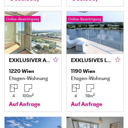
Online-Besichtigung
Online-Besichtigung
EXKLUSIVER ANLEGERHIT!
EXKLUSIVES LEBEN IM NATURERHOLUNGSGEBIET
1220
Wien
1190
Wien
Etagen-Wohnung
Etagen-Wohnung
2
2
4
100
m
4
118
m
Auf Anfrage
Auf Anfrage