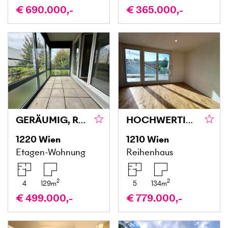
€ 690.000,-
€ 365.000,-
GERÄUMIG, RUHIG, MIT LOGGIA!
HOCHWERTIGER NEUBAU MIT GARTEN, ZWEI TERRASSEN & PANORAMABLICK RICHTUNG KAHLENBERG
1220
Wien
1210
Wien
Etagen-Wohnung
Reihenhaus
2
2
4
129
m
5
134
m
€ 499.000,-
€ 779.000,-