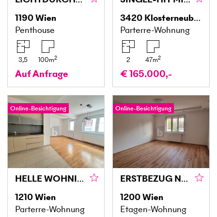
1190
Wien
3420
Klosterneuburg
Penthouse
Parterre-Wohnung
2
2
3,5
100
m
2
47
m
Auf Anfrage
€ 165.000,-
Online-Besichtigung
Online-Besichtigung
HELLE WOHNIDYLLE NAHE DER ALTEN DONAU
ERSTBEZUG NACH KERNSANIERUNG - AUGARTEN VOR DER TÜR!
1210
Wien
1200
Wien
Parterre-Wohnung
Etagen-Wohnung