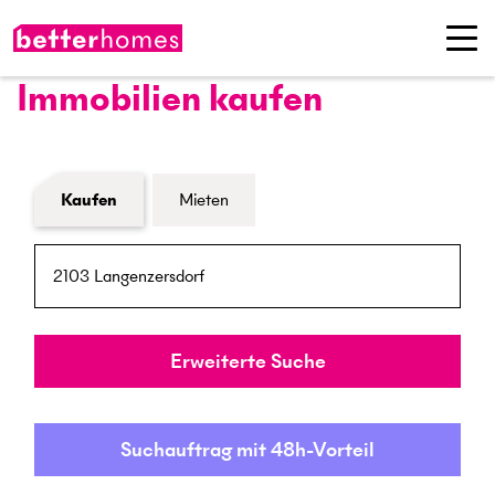
Immobilien kaufen
Formular Immobiliensuche
Kaufen
Mieten
PLZ / Ort
Umkreis
Erweiterte Suche
Suchauftrag mit 48h-Vorteil