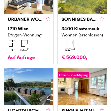
URBANER WOHNTRAUM MIT WEITBLICK
SONNIGES BAUGRUNDSTÜCK IN SÜDLAGE AM ÖLBERG MIT FERNBLICK
1210
Wien
3400
Klosterneuburg
Etagen-Wohnung
Wohnen (erschlossen)
2
2
637
m
3
84
m
Auf Anfrage
€ 569.000,-
Online-Besichtigung
LICHTDURCHFLUTETER WOHNJUWEL MIT BADESTRAND
SINGLE-HIT MIT PERFEKTER VERKEHRSANBINDUNG