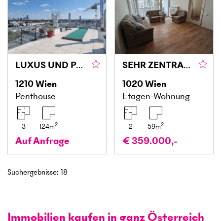
LUXUS UND PANORAMABLICK MIT RIESIGER TERRASSE!
SEHR ZENTRAL GELEGENER WOHNTRAUM
1210
Wien
1020
Wien
Penthouse
Etagen-Wohnung
2
2
3
124
m
2
59
m
Auf Anfrage
€ 359.000,-
Suchergebnisse
:
18
Immobilien kaufen in ganz Österreich