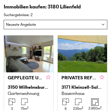
Immobilien kaufen: 3180 Lilienfeld
Suchergebnisse
:
2
GEPFLEGTE UND BEZUGSFERTIGE GARTENWOHNUNG IN RUHIGER LAGE
PRIVATES REFUGIUM IN ABSOLUTER ALLEINLAGE – EXKLUSIVES HOFANWESEN MIT UNVERBAUBAREM PANORAMABLICK
3150
Wilhelmsburg an der Traisen
3171
Kleinzell-Salzerbad
Gartenwohnung
Bauernhaus
2
2
2
2.950
m
3
75
m
6
235
m