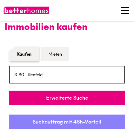
Immobilien kaufen
Formular Immobiliensuche
Kaufen
Mieten
PLZ / Ort
Umkreis
Erweiterte Suche
Suchauftrag mit 48h-Vorteil