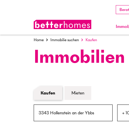
Bera
Immobi
Home
Immobilie suchen
Kaufen
Immobilien
Formular Immobiliensuche
Kaufen
Mieten
PLZ / Ort
Umkreis