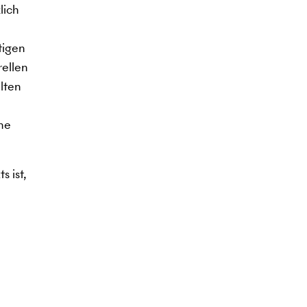
lich
tigen
rellen
lten
ine
s ist,