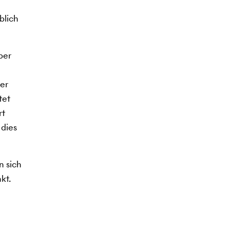
blich
ber
der
tet
rt
 dies
n sich
kt.