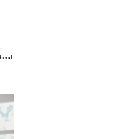
e
echend