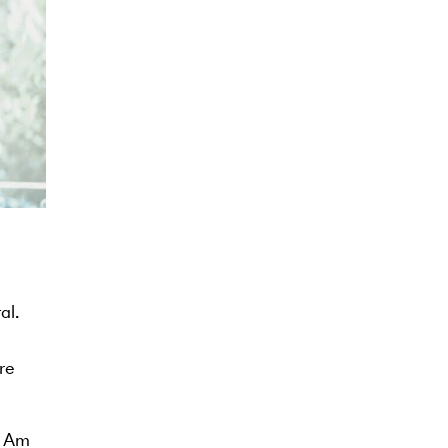
al.
re
. Am