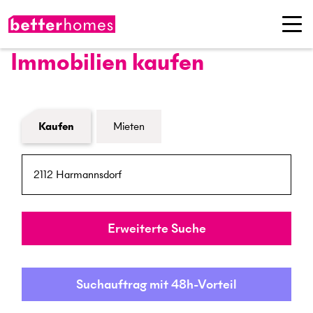
Immobilien kaufen
Formular Immobiliensuche
Kaufen
Mieten
PLZ / Ort
Umkreis
Erweiterte Suche
Suchauftrag mit 48h-Vorteil