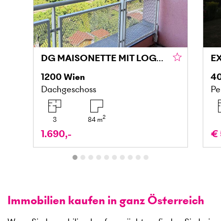
DG MAISONETTE MIT LOGGIA UND GRÜNBLICK IN DONAU NÄHE
1200
Wien
4
Dachgeschoss
Pe
2
3
84
m
1.690,-
€ 
Immobilien kaufen in ganz Österreich