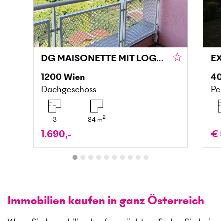
DG MAISONETTE MIT LOGGIA UND GRÜNBLICK IN DONAU NÄHE
1200
Wien
4
Dachgeschoss
Pe
2
3
84
m
1.690,-
€ 
Immobilien kaufen in ganz Österreich