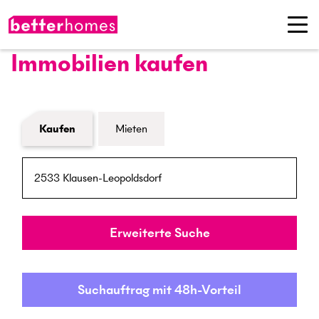
Immobilien kaufen
Formular Immobiliensuche
Kaufen
Mieten
PLZ / Ort
Umkreis
Erweiterte Suche
Suchauftrag mit 48h-Vorteil