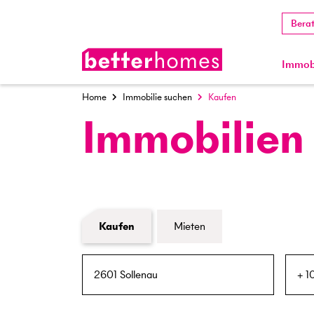
Bera
Immobi
Home
Immobilie suchen
Kaufen
Immobilien
Formular Immobiliensuche
Kaufen
Mieten
PLZ / Ort
Umkreis