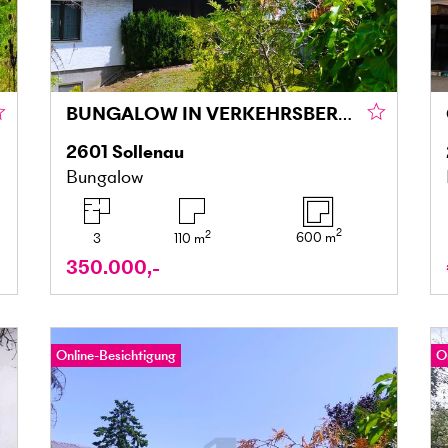
BUNGALOW IN VERKEHRSBERUHIGTER SIEDLUNG
2601
Sollenau
Bungalow
2
2
600
m
3
110
m
350.000,-
Online-Besichtigung
O