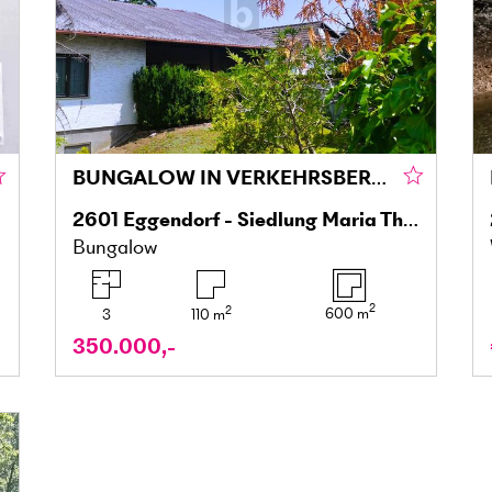
BUNGALOW IN VERKEHRSBERUHIGTER SIEDLUNG
2601
Eggendorf - Siedlung Maria Theresia
Bungalow
2
2
600
m
3
110
m
350.000,-