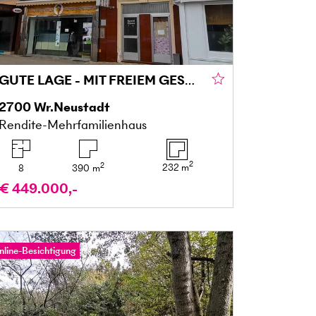
GUTE LAGE - MIT FREIEM GESCHÄFTSLOKAL UND MIETEINNAHMEN
2700
Wr.Neustadt
Rendite-Mehrfamilienhaus
2
2
232
m
8
390
m
€ 449.000,-
nline-Besichtigung