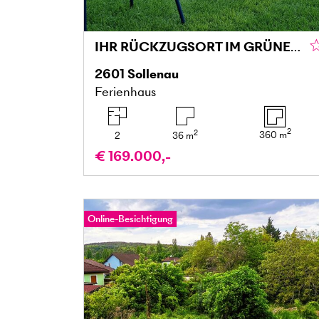
IHR RÜCKZUGSORT IM GRÜNEN: KLEINGARTENHAUS MIT POOL, GRILLPLATZ UND GARTENPARADIES
2601
Sollenau
Ferienhaus
2
2
360
m
2
36
m
€ 169.000,-
Online-Besichtigung