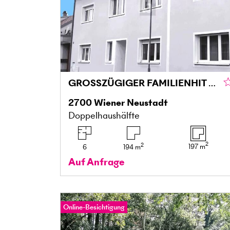
GROSSZÜGIGER FAMILIENHIT - FÜNF SCHLAFZIMMER - BALKON UND KLEINER GARTEN
2700
Wiener Neustadt
Doppelhaushälfte
2
2
197
m
6
194
m
Auf Anfrage
Online-Besichtigung