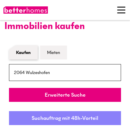
Immobilien kaufen
Formular Immobiliensuche
Kaufen
Mieten
PLZ / Ort
Umkreis
Erweiterte Suche
Suchauftrag mit 48h-Vorteil