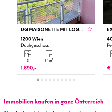
DG MAISONETTE MIT LOGGIA UND GRÜNBLICK IN DONAU NÄHE
1200
Wien
4
Dachgeschoss
Pe
2
3
84
m
1.690,-
€ 
Immobilien kaufen in ganz Österreich