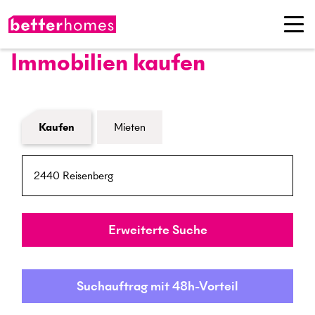
Immobilien kaufen
Formular Immobiliensuche
Kaufen
Mieten
PLZ / Ort
Umkreis
Erweiterte Suche
Suchauftrag mit 48h-Vorteil