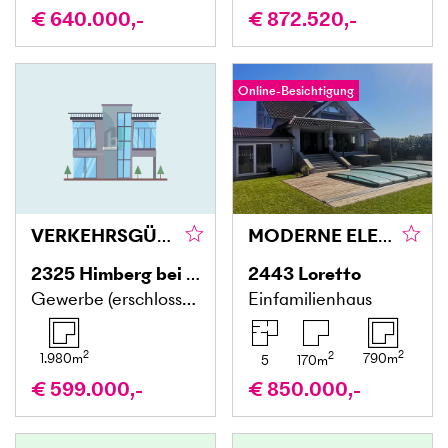
€ 640.000,-
€ 872.520,-
Online-Besichtigung
VERKEHRSGÜNSTIG - AUCH KAUF VON TEILFLÄCHE MÖGLICH
MODERNE ELEGANZ - GROSSZÜGIGER FAMILIENHIT MIT POOL UND POOLHAUS
2325
Himberg bei Wien
2443
Loretto
Gewerbe (erschlossen)
Einfamilienhaus
2
2
2
1.980
m
790
m
5
170
m
€ 599.000,-
€ 850.000,-