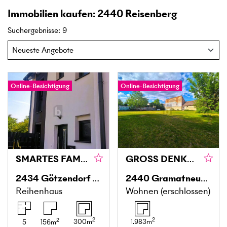
Immobilien kaufen: 2440 Reisenberg
Suchergebnisse
:
9
Online-Besichtigung
Online-Besichtigung
SMARTES FAMILY HOME MIT HIGH-TECH
GROSS DENKEN, INDIVIDUELL BAUEN
2434
Götzendorf an der Leitha
2440
Gramatneusiedl
Reihenhaus
Wohnen (erschlossen)
2
2
2
300
m
1.983
m
5
156
m