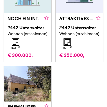
NOCH EIN INTERESSANTES BAUPROJEKT IM ORTZENTRUM
ATTRAKTIVES BAUPROJEKT IM ORTSZENTRUM
2442
Unterwaltersdorf
2442
Unterwaltersdorf
Wohnen (erschlossen)
Wohnen (erschlossen)
2
2
341
m
371
m
€ 300.000,-
€ 350.000,-
EHEMALIGER HERRSCHAFTLICHER PFERDESTALL MIT WEITLÄUFIGEM PARK