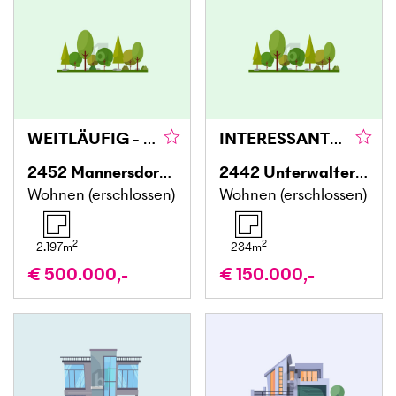
WEITLÄUFIG - FÜR EIN GROSSZÜGIGES BAUPROJEKT
INTERESSANTES BAUPROJEKT IM ORTSZENTRUM
2452
Mannersdorf am Leithagebirge
2442
Unterwaltersdorf
Wohnen (erschlossen)
Wohnen (erschlossen)
2
2
2.197
m
234
m
€ 500.000,-
€ 150.000,-