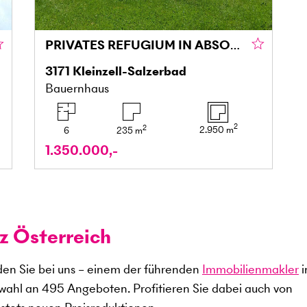
PRIVATES REFUGIUM IN ABSOLUTER ALLEINLAGE – EXKLUSIVES HOFANWESEN MIT UNVERBAUBAREM PANORAMABLICK
3171
Kleinzell-Salzerbad
Bauernhaus
2
2
2.950
m
6
235
m
1.350.000,-
z Österreich
en Sie bei uns – einem der führenden
Immobilienmakler
i
swahl an
495
Angeboten. Profitieren Sie dabei auch von