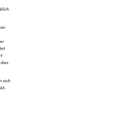
blich
ber
der
tet
rt
 dies
n sich
kt.