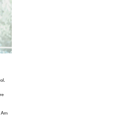
al.
re
. Am