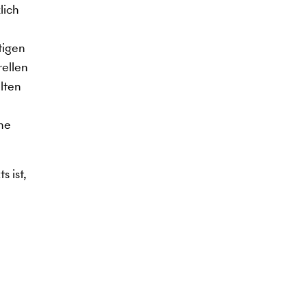
lich
tigen
rellen
lten
ine
s ist,