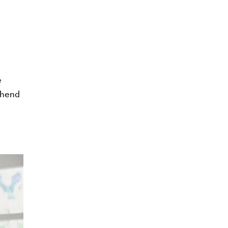
e
echend