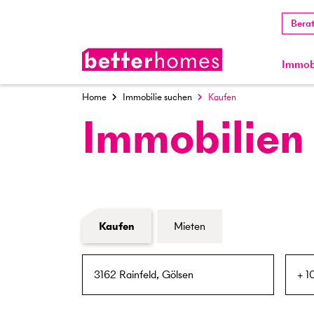
Bera
Immobi
Home
Immobilie suchen
Kaufen
Immobilien
Formular Immobiliensuche
Kaufen
Mieten
PLZ / Ort
Umkreis