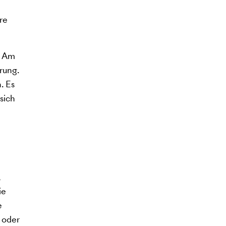
re
. Am
rung.
. Es
sich
,
ie
e
 oder