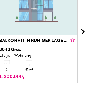
BALKONHIT IN RUHIGER LAGE IM GRÜNEN GRAZ
8043
Graz
5122
Ac
Etagen-Wohnung
Gartenw
2
3
61
m
4
€ 300.000,-
€ 329.