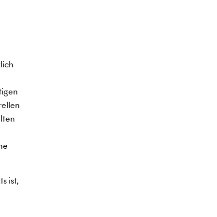
lich
tigen
rellen
lten
ine
s ist,