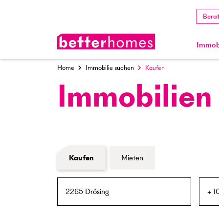
Bera
Immobi
Home
Immobilie suchen
Kaufen
Immobilien
Formular Immobiliensuche
Kaufen
Mieten
PLZ / Ort
Umkreis