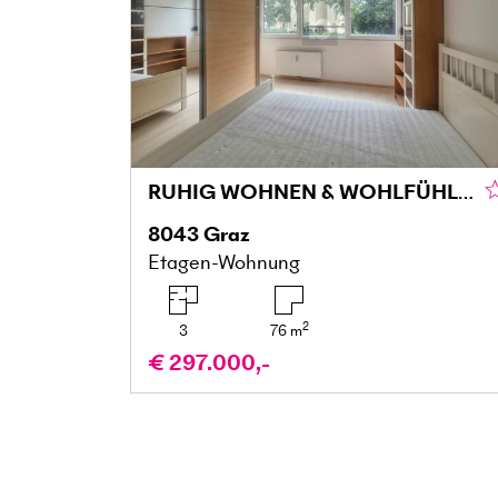
RUHIG WOHNEN & WOHLFÜHLEN MIT BALKON IN DER MARIATROSTERSTRASSE
8043
Graz
Etagen-Wohnung
2
3
76
m
€ 297.000,-