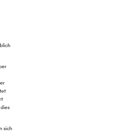
blich
ber
der
tet
rt
 dies
n sich