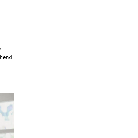
e
echend