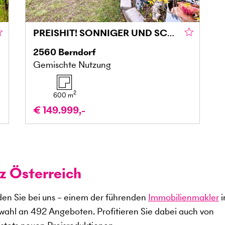
PREISHIT! SONNIGER UND SCHATTIGER TRAUM MIT POTENZIAL
2560
Berndorf
Gemischte Nutzung
2
600
m
€ 149.999,-
z Österreich
en Sie bei uns – einem der führenden
Immobilienmakler
i
swahl an
492
Angeboten. Profitieren Sie dabei auch von