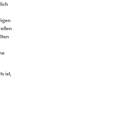
lich
tigen
rellen
lten
ine
s ist,