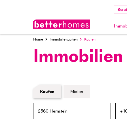
Bera
Immobi
Home
Immobilie suchen
Kaufen
Immobilien
Formular Immobiliensuche
Kaufen
Mieten
PLZ / Ort
Umkreis