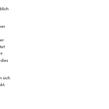
blich
ber
der
tet
rt
 dies
n sich
kt.