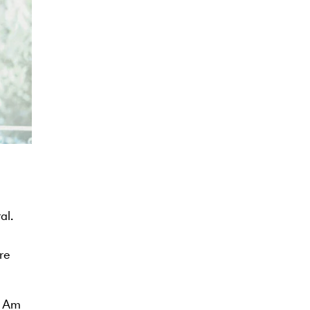
al.
re
. Am