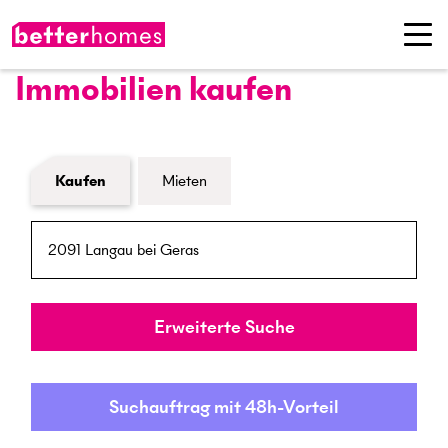
Immobilien kaufen
Formular Immobiliensuche
Kaufen
Mieten
PLZ / Ort
Umkreis
Erweiterte Suche
Suchauftrag mit 48h-Vorteil