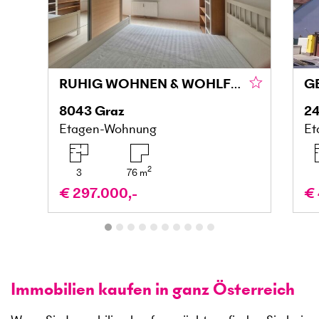
RUHIG WOHNEN & WOHLFÜHLEN MIT BALKON IN DER MARIATROSTERSTRASSE
8043
Graz
24
Etagen-Wohnung
Et
2
3
76
m
€ 297.000,-
€ 
Immobilien kaufen in ganz Österreich