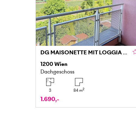
DG MAISONETTE MIT LOGGIA UND GRÜNBLICK IN DONAU NÄHE
1200
Wien
Dachgeschoss
2
3
84
m
1.690,-