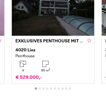
EXKLUSIVES PENTHOUSE MIT GROSSZÜGIGER DACHTERRASSE IN LINZ
4020
Linz
Penthouse
2
4
90
m
€ 529.000,-