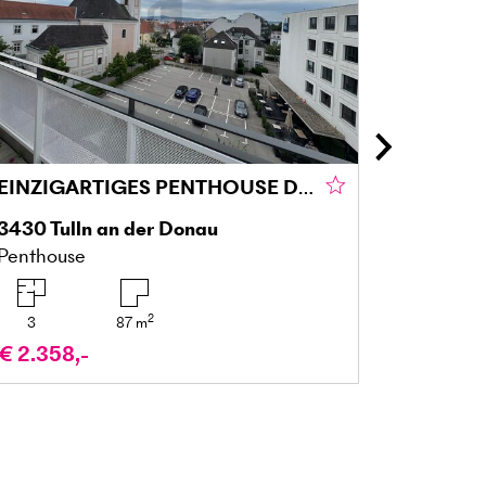
EINZIGARTIGES PENTHOUSE DIREKT IM STADTZENTRUM NEBEN DER DONAU
3430
Tulln an der Donau
5310
Mo
Penthouse
Dachges
2
3
87
m
2
€ 2.358,-
€ 749.0