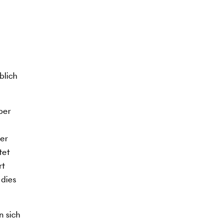
blich
ber
der
tet
rt
 dies
n sich