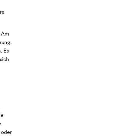
re
. Am
rung.
. Es
sich
,
ie
e
 oder