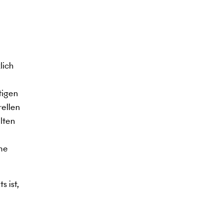
lich
tigen
rellen
lten
ine
s ist,