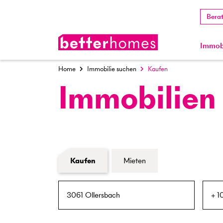
Bera
Immobi
Home
Immobilie suchen
Kaufen
Immobilien
Formular Immobiliensuche
Kaufen
Mieten
PLZ / Ort
Umkreis