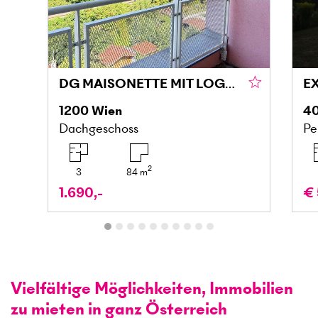
DG MAISONETTE MIT LOGGIA UND GRÜNBLICK IN DONAU NÄHE
1200
Wien
4
Dachgeschoss
Pe
2
3
84
m
1.690,-
€ 
Vielfältige Möglichkeiten, Immobilien
zu mieten in ganz Österreich