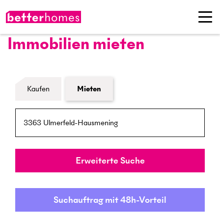
Immobilien mieten
Formular Immobiliensuche
Kaufen
Mieten
PLZ / Ort
Umkreis
Erweiterte Suche
Suchauftrag mit 48h-Vorteil