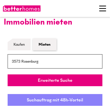
Immobilien mieten
Formular Immobiliensuche
Kaufen
Mieten
PLZ / Ort
Umkreis
Erweiterte Suche
Suchauftrag mit 48h-Vorteil