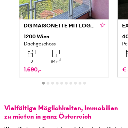
DG MAISONETTE MIT LOGGIA UND GRÜNBLICK IN DONAU NÄHE
1200
Wien
4
Dachgeschoss
Pe
2
3
84
m
1.690,-
€ 
Vielfältige Möglichkeiten, Immobilien
zu mieten in ganz Österreich