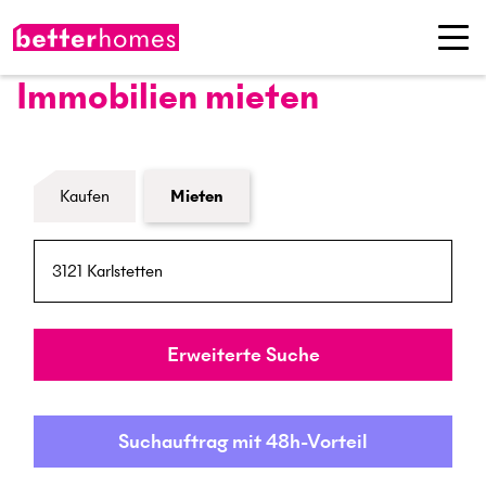
Immobilien mieten
Formular Immobiliensuche
Kaufen
Mieten
PLZ / Ort
Umkreis
Erweiterte Suche
Suchauftrag mit 48h-Vorteil