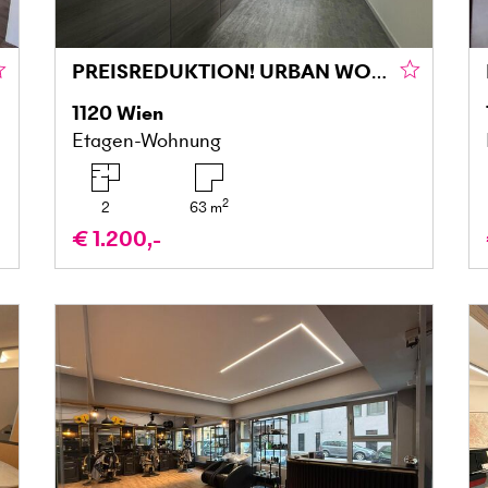
PREISREDUKTION! URBAN WOHNEN MIT RUHEFAKTOR – FRISCH SANIERTE 2-ZIMMER-WOHNUNG
1120
Wien
Etagen-Wohnung
2
2
63
m
€ 1.200,-