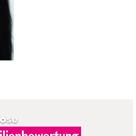
lose
lienbewertung