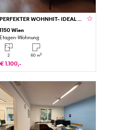
PERFEKTER WOHNHIT– IDEAL FÜR PAARE ODER WG INKL. BETRIEBSKOSTEN
1150
Wien
Etagen-Wohnung
2
2
60
m
€ 1.100,-