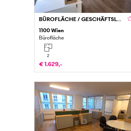
BÜROFLÄCHE / GESCHÄFTSLOKAL MIT 91 M² IN 1100 WIEN – VIELSEITIG NUTZBAR IN GUTER LAGE
1100
Wien
Bürofläche
2
€ 1.629,-