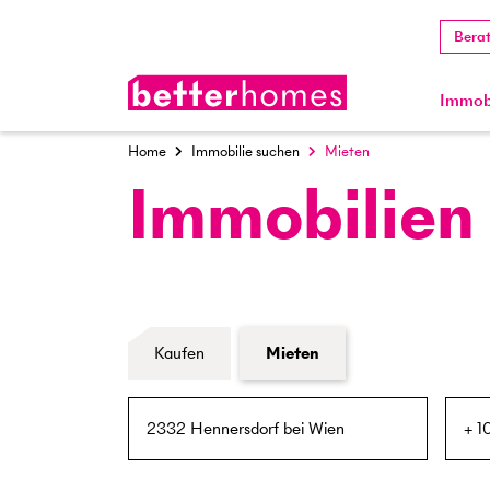
Bera
Immobi
Home
Immobilie suchen
Mieten
Immobilien
Formular Immobiliensuche
Kaufen
Mieten
PLZ / Ort
Umkreis