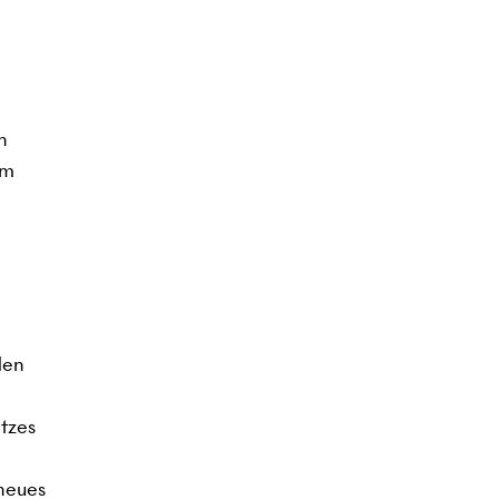
n
em
den
tzes
 neues