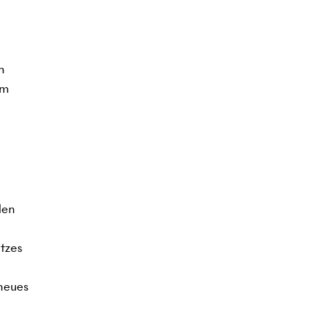
n
em
den
tzes
 neues