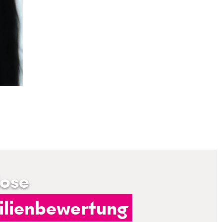
lose
lienbewertung