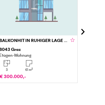
BALKONHIT IN RUHIGER LAGE IM GRÜNEN GRAZ
8043
Graz
5122
Ac
Etagen-Wohnung
Gartenw
2
3
61
m
4
€ 300.000,-
€ 329.