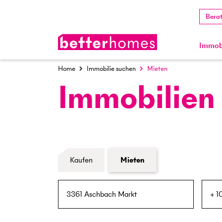
Bera
Immobi
Home
Immobilie suchen
Mieten
Immobilien
Formular Immobiliensuche
Kaufen
Mieten
PLZ / Ort
Umkreis