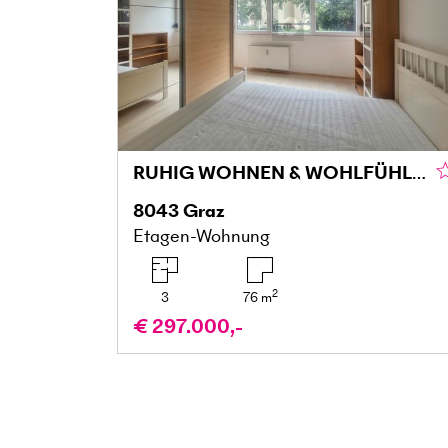
RUHIG WOHNEN & WOHLFÜHLEN MIT BALKON IN DER MARIATROSTERSTRASSE
8043
Graz
Etagen-Wohnung
2
3
76
m
€ 297.000,-