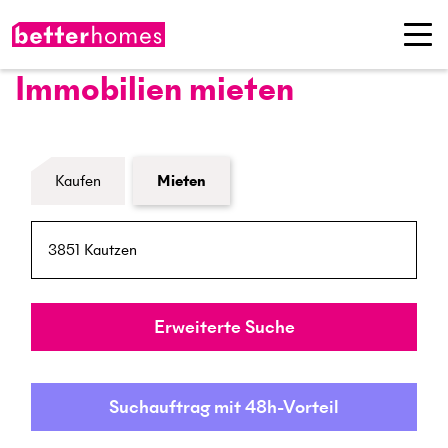
Immobilien mieten
Formular Immobiliensuche
Kaufen
Mieten
PLZ / Ort
Umkreis
Erweiterte Suche
Suchauftrag mit 48h-Vorteil