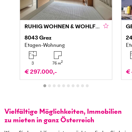
RUHIG WOHNEN & WOHLFÜHLEN MIT BALKON IN DER MARIATROSTERSTRASSE
8043
Graz
24
Etagen-Wohnung
Et
2
3
76
m
€ 297.000,-
€ 
Vielfältige Möglichkeiten, Immobilien
zu mieten in ganz Österreich